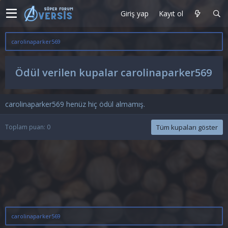
Giriş yap
Kayıt ol
carolinaparker569
Ödül verilen kupalar carolinaparker569
carolinaparker569 henüz hiç ödül almamış.
Toplam puan: 0
Tüm kupaları göster
carolinaparker569