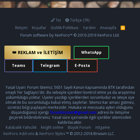
Tin
Türkçe (TR)
İletişim
Koşullar
Gizlilik Politikası
Yardım
Anasayfa
R
S
Forum software by XenForo™
© 2010-2019 XenForo Ltd.
S
👑 REKLAM ve İLETİŞİM
WhatsApp
Teams
Telegram
E-Posta
Yasal Uyarı: Forum Sitemiz; 5651 Sayılı Kanun kapsamında BTK tarafından
onaylı Yer Sağlayıcı'dır. Bu sebeple içerikleri kontrol etme ya da araştırma
yükümlülüğü yoktur. Üyeler yazdığı içeriklerden sorumludur ve siteye üye
olmak ile bu sorumluluğu kabul etmiş sayılırlar. Sitemiz kar amacı gütmez,
ücretsiz bilgi paylaşım merkezidir. Hukuka ve mevzuata aykırı olduğunu
düşündüğünüz içeriği
forumhizmeti@gmail.com
adresi ile iletişime
geçerek bildirebilirsiniz. Yasal süre içerisinde ilgili içerikler sitemizden
kaldırılacaktır.
Kalabalık Yalnızlık
knight online
Büyük Forum
nttgame
XenForo Add-ons
&
XenForo Styles
™ © 2012-2018 Brivium LLC.