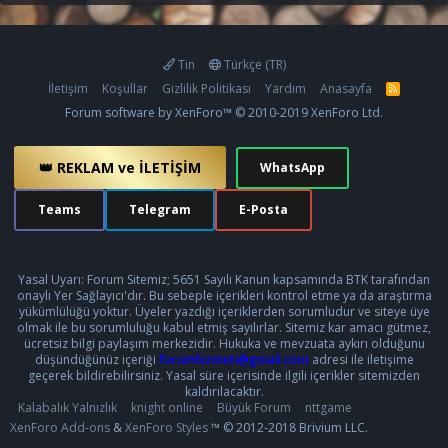
Tin
Türkçe (TR)
İletişim
Koşullar
Gizlilik Politikası
Yardım
Anasayfa
R
S
Forum software by XenForo™
© 2010-2019 XenForo Ltd.
S
👑 REKLAM ve İLETİŞİM
WhatsApp
Teams
Telegram
E-Posta
Yasal Uyarı: Forum Sitemiz; 5651 Sayılı Kanun kapsamında BTK tarafından
onaylı Yer Sağlayıcı'dır. Bu sebeple içerikleri kontrol etme ya da araştırma
yükümlülüğü yoktur. Üyeler yazdığı içeriklerden sorumludur ve siteye üye
olmak ile bu sorumluluğu kabul etmiş sayılırlar. Sitemiz kar amacı gütmez,
ücretsiz bilgi paylaşım merkezidir. Hukuka ve mevzuata aykırı olduğunu
düşündüğünüz içeriği
forumhizmeti@gmail.com
adresi ile iletişime
geçerek bildirebilirsiniz. Yasal süre içerisinde ilgili içerikler sitemizden
kaldırılacaktır.
Kalabalık Yalnızlık
knight online
Büyük Forum
nttgame
XenForo Add-ons
&
XenForo Styles
™ © 2012-2018 Brivium LLC.