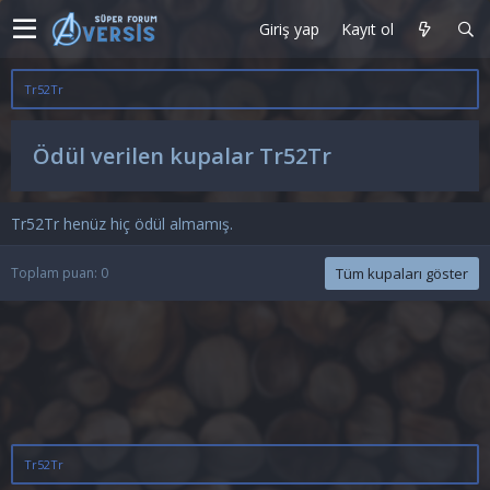
Giriş yap
Kayıt ol
Tr52Tr
Ödül verilen kupalar Tr52Tr
Tr52Tr henüz hiç ödül almamış.
Toplam puan: 0
Tüm kupaları göster
Tr52Tr