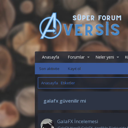
Anasayfa
Forumlar
Neler yeni
Ku
Son aktivite
Kayıt ol
Anasayfa
Etiketler
galafx güvenilir mi
GalaFX İncelemesi
GalaFX Nasıl? GalaFX, özellikle Türkiye’de