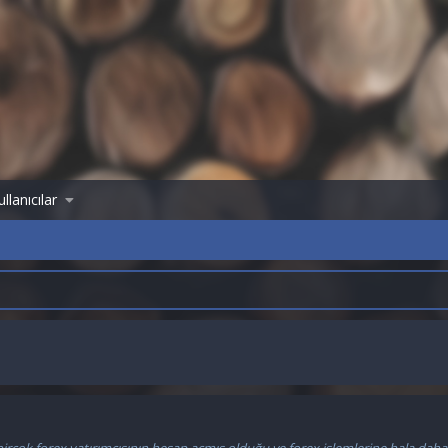
llanıcılar
 birçok forex yatırımcısının hesap açmış olduğu ve forex işlemlerine hala da