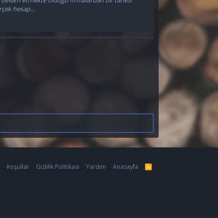
rçek hesap...
m
Koşullar
Gizlilik Politikası
Yardım
Anasayfa
R
S
S