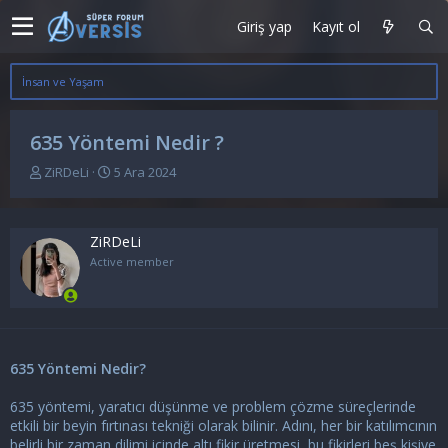
Giriş yap
Kayıt ol
İnsan ve Yaşam
635 Yöntemi Nedir ?
K
B
ZiRDeLi
5 Ara 2024
o
a
n
ş
u
l
ZiRDeLi
y
a
u
n
Active member
b
g
a
ı
ş
ç
l
t
a
a
635 Yöntemi Nedir?
t
r
a
i
n
h
635 yöntemi, yaratıcı düşünme ve problem çözme süreçlerinde
i
etkili bir beyin fırtınası tekniği olarak bilinir. Adını, her bir katılımcının
belirli bir zaman dilimi içinde altı fikir üretmesi, bu fikirleri beş kişiye