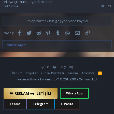
ortaya çıkmasına yardımcı olur.
5 Ara 2024
#1
Cevap yazmak için giriş yap yada kayıt ol.
Facebook
Twitter
Reddit
Pinterest
Tumblr
WhatsApp
E-posta
Link
Paylaş:
İnsan ve Yaşam
Tin
Türkçe (TR)
İletişim
Koşullar
Gizlilik Politikası
Yardım
Anasayfa
R
S
Forum software by XenForo™
© 2010-2019 XenForo Ltd.
S
👑 REKLAM ve İLETİŞİM
WhatsApp
Teams
Telegram
E-Posta