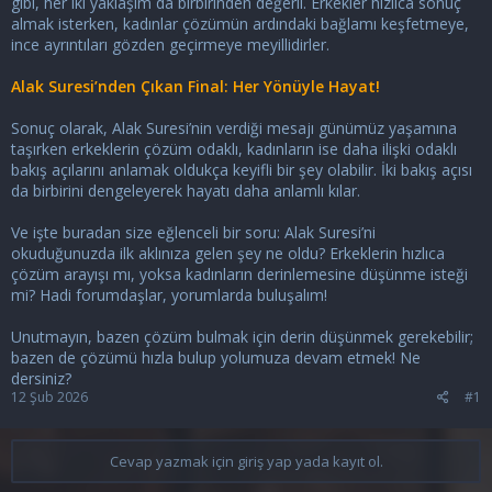
gibi, her iki yaklaşım da birbirinden değerli. Erkekler hızlıca sonuç
almak isterken, kadınlar çözümün ardındaki bağlamı keşfetmeye,
ince ayrıntıları gözden geçirmeye meyillidirler.
Alak Suresi’nden Çıkan Final: Her Yönüyle Hayat!
Sonuç olarak, Alak Suresi’nin verdiği mesajı günümüz yaşamına
taşırken erkeklerin çözüm odaklı, kadınların ise daha ilişki odaklı
bakış açılarını anlamak oldukça keyifli bir şey olabilir. İki bakış açısı
da birbirini dengeleyerek hayatı daha anlamlı kılar.
Ve işte buradan size eğlenceli bir soru: Alak Suresi’ni
okuduğunuzda ilk aklınıza gelen şey ne oldu? Erkeklerin hızlıca
çözüm arayışı mı, yoksa kadınların derinlemesine düşünme isteği
mi? Hadi forumdaşlar, yorumlarda buluşalım!
Unutmayın, bazen çözüm bulmak için derin düşünmek gerekebilir;
bazen de çözümü hızla bulup yolumuza devam etmek! Ne
dersiniz?
12 Şub 2026
#1
Cevap yazmak için giriş yap yada kayıt ol.