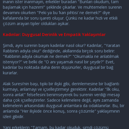
inanın ister inanmayın, erkekler buradan "Bunları okudum, tam
başlamak için hazırım!" şeklinde çıkarlar. Ve muhtemelen surenin
devamını okurken "Peki ya bu ‘kan pıhtısı’ ne demek?" diye
kafalarında bir soru işareti oluşur. Çünkü ne kadar hızlı ve etkili
çözüm arayan tipler oldukları aşikar.
Kadınlar: Duygusal Derinlik ve Empatik Yaklaşımlar
Şimdi, aynı surenin başını kadınlar nasıl okur? Kadınlar, "Yaratan
Rabbinin adıyla oku!" dediğinde, akıllarında birçok soru belirir:
"Rabbinin adıyla okumak ne demek?" "Okumakla ne anlatılmak
isteniyor?" ve belki de "O anı yaşamak nasıl bir şeydir?" Evet,
kadınlar bu noktada daha derin düşünürler, duygusal bir bağ
kurarlar.
Alak Suresi’nin başı, tıpkı bir ilişki gibi, derinlemesine bir bağlantı
kurmayı, anlamayı ve içselleştirmeyi gerektirir. Kadınlar "İlk oku,
sonra anlat" felsefesini benimseyerek bu surenin verdiği mesajı
daha çok içselleştirirler. Sadece kelimelere değil, aynı zamanda
kelimelerin arkasındaki duygusal anlamlara da odaklanırlar. Bu, bir
anlamda "Her ilişkide önce konuş, sonra çözümle" yaklaşımının
izleri gibidir.
Yani erkeklerin "Tamam, bu kadar okuduk, şimdi çözümü