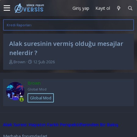
Giriş yap
Kayıt ol
Kredi Raporları
Alak suresinin vermiş olduğu mesajlar
nelerdir ?
K
B
Brown
12 Şub 2026
o
a
n
ş
u
l
Brown
y
a
u
n
Global Mod
b
g
Global Mod
a
ı
ş
ç
l
t
a
a
t
r
Alak Suresi: Hayatın Farklı Perspektiflerinden Bir Bakış
a
i
n
h
Merhaba forumdaşlar!