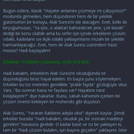
i
Bugün sizlere, klasik "Hayatın anlamını çözmeye mi çalışıyoruz?"
modunda girmeden, hem düşündüren hem de bir şekilde
gülümseten bir konuyu, Alak Suresi’ni ele alacağım. Evet, belki de
birçoğumuzun, "Ya işte, o alaktan bahsedecek yine, çok klasik!"
dediği bir konu olabilir ama bu sefer işin içinde erkeklerin çözüm
odaklı, kadınların ise ilişki odaklı yaklaşımlarını mizahi bir şekilde
harmanlayacağız. Evet, hem de Alak Suresi üzerinden! Hazır
mısınız? Hadi başlayalım!
Erkekler: Problem Çözümcü, Hızlı ve Etkili
Hadi bakalım, erkeklerin Alak Suresi’ni okuduğunda ne
düşündüğünü biraz hayal edelim. En başta şunu söylemeliyim:
Erkekler bu tür metinleri genellikle "pratik fayda" gözlüğüyle okur.
Yani, "Bu surenin bana ne faydası var? Hayatımı nasıl
kolaylaştırır?" diye bakarlar. Bunu, sabah kahvesini içerken bir
çözüm önerisi bekleyen bir mühendis gibi düşünün.
Alak Suresi, "Yaratan Rabbinin adıyla oku!" diyerek başlar. Şimdi
erkekler burada "Hadi bakalım, okuduk ya, bir sonraki maddeyi
görelim!" havasına girebilir. O kadar basit ve öz bir yaklaşım ki,
tam bir "hadi çözüm bulalım, işin başına geçelim" yaklaşımı. İster