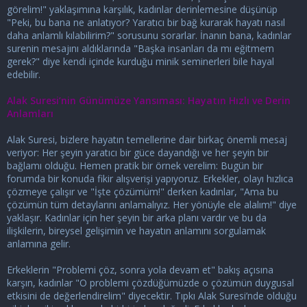
görelim!" yaklaşımına karşılık, kadınlar derinlemesine düşünüp
"Peki, bu bana ne anlatıyor? Yaratıcı bir bağ kurarak hayatı nasıl
daha anlamlı kılabilirim?" sorusunu sorarlar. İnanın bana, kadınlar
surenin mesajını aldıklarında "Başka insanları da mı eğitmem
gerek?" diye kendi içinde kurduğu minik seminerleri bile hayal
edebilir.
Alak Suresi’nin Günümüze Yansıması: Hayatın Hızlı ve Derin
Anlamları
Alak Suresi, bizlere hayatın temellerine dair birkaç önemli mesaj
veriyor: Her şeyin yaratıcı bir güce dayandığı ve her şeyin bir
bağlamı olduğu. Hemen pratik bir örnek verelim: Bugün bir
forumda bir konuda fikir alışverişi yapıyoruz. Erkekler, olayı hızlıca
çözmeye çalışır ve "İşte çözümüm!" derken kadınlar, "Ama bu
çözümün tüm detaylarını anlamalıyız. Her yönüyle ele alalım!" diye
yaklaşır. Kadınlar için her şeyin bir arka planı vardır ve bu da
ilişkilerin, bireysel gelişimin ve hayatın anlamını sorgulamak
anlamına gelir.
Erkeklerin "Problemi çöz, sonra yola devam et" bakış açısına
karşın, kadınlar "O problemi çözdüğümüzde o çözümün duygusal
etkisini de değerlendirelim" diyecektir. Tıpkı Alak Suresi’nde olduğu