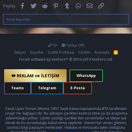
Facebook
Twitter
Reddit
Pinterest
Tumblr
WhatsApp
E-posta
Link
Paylaş:
Kredi Raporları
Tin
Türkçe (TR)
İletişim
Koşullar
Gizlilik Politikası
Yardım
Anasayfa
R
S
Forum software by XenForo™
© 2010-2019 XenForo Ltd.
S
👑 REKLAM ve İLETİŞİM
WhatsApp
Teams
Telegram
E-Posta
Yasal Uyarı: Forum Sitemiz; 5651 Sayılı Kanun kapsamında BTK tarafından
onaylı Yer Sağlayıcı'dır. Bu sebeple içerikleri kontrol etme ya da araştırma
yükümlülüğü yoktur. Üyeler yazdığı içeriklerden sorumludur ve siteye üye
olmak ile bu sorumluluğu kabul etmiş sayılırlar. Sitemiz kar amacı gütmez,
ücretsiz bilgi paylaşım merkezidir. Hukuka ve mevzuata aykırı olduğunu