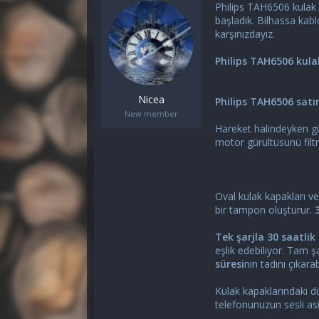
y
a
Philips TAH6506 kulak 
u
n
başladık. Bilhassa kabl
b
g
karşınızdayız.
a
ı
ş
ç
Philips TAH6506 kula
l
t
a
a
t
r
Nicea
Philips TAH6506 satı
a
i
New member
n
h
Hareket halindeyken gü
i
motor gürültüsünü filtr
Oval kulak kapakları ve
bir tampon oluşturur.
Tek şarjla 30 saatli
eşlik edebiliyor. Tam 
süresi
nin tadını çıkarabi
Kulak kapaklarındaki dü
telefonunuzun sesli asis