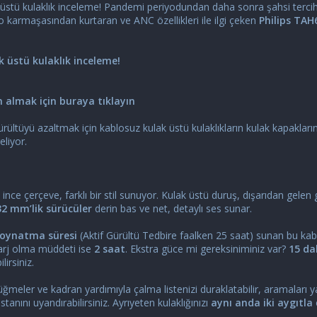
üstü kulaklık inceleme! Pandemi periyodundan daha sonra şahsi tercihl
o karmaşasından kurtaran ve ANC özellikleri ile ilgi çeken
Philips TAH
k üstü kulaklık inceleme!
n almak için buraya tıklayın
rültüyü azaltmak için kablosuz kulak üstü kulaklıkların kulak kapakları
eliyor.
 ince çerçeve, farklı bir stil sunuyor. Kulak üstü duruş, dışarıdan gelen
32 mm’lik sürücüler
derin bas ve net, detaylı ses sunar.
k oynatma süresi
(Aktif Gürültü Tedbire faalken 25 saat) sunan bu kab
şarj olma müddeti ise
2 saat
. Ekstra güce mi gereksiniminiz var?
15 da
lirsiniz.
ğmeler ve kadran yardımıyla çalma listenizi duraklatabilir, aramaları yan
tanını uyandırabilirsiniz. Ayrıyeten kulaklığınızı
aynı anda iki aygıtla