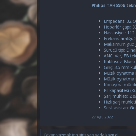
Philips TAH6506 tekni
Empedans: 32 
Hoparlör çapı: 
Hassasiyet: 112
Frekans aralığı:
Maksimum güç g
Sürücü tipi: Din
ANC: Var, FB tek
Kablosuz: Blueto
Giriş: 3.5 mm kul
Müzik oynatma m
Müzik oynatma m
Konuşma müddet
Pil kapasitesi (K
Şarj mühleti: 2 s
Hızlı şarj mühlet
Sesli asistan: Go
27 Ağu 2022
Cevap yazmak için giriş yap yada kayıt ol.