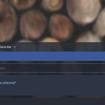
lanıcılar
leme
inceleme!