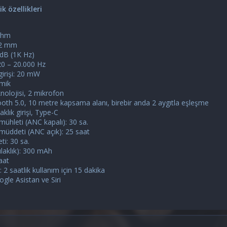
k özellikleri
Ohm
32 mm
 dB (1K Hz)
 20 – 20.000 Hz
irişi: 20 mW
amik
nolojisi, 2 mikrofon
oth 5.0, 10 metre kapsama alanı, birebir anda 2 aygıtla eşleşme
aklık girişi, Type-C
ühleti (ANC kapalı): 30 sa.
üddeti (ANC açık): 25 saat
i: 30 sa.
ulaklık): 300 mAh
aat
i: 2 saatlik kullanım için 15 dakika
ogle Asistan ve Siri