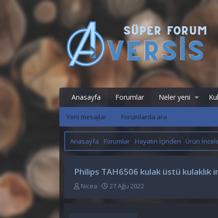
Anasayfa
Forumlar
Neler yeni
Kul
Yeni mesajlar
Forumlarda ara
Anasayfa
Forumlar
Hayatın İçinden
Ürün İnce
Philips TAH6506 kulak üstü kulaklık 
K
B
Nicea
27 Ağu 2022
o
a
n
ş
u
l