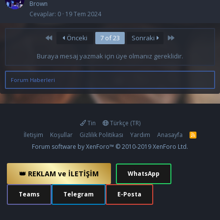
Brown
Cevaplar
0
19 Tem 2024
First
Last
Önceki
7 of 23
Sonraki
Buraya mesaj yazmak için üye olmanız gereklidir.
Forum Haberleri
Tin
Türkçe (TR)
İletişim
Koşullar
Gizlilik Politikası
Yardım
Anasayfa
R
S
Forum software by XenForo™
© 2010-2019 XenForo Ltd.
S
👑 REKLAM ve İLETİŞİM
WhatsApp
Teams
Telegram
E-Posta