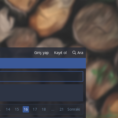
Giriş yap
Kayıt ol
Ara
…
14
15
16
17
18
…
21
Sonraki