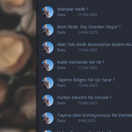
Manialar Nedir ?
Duru
15 Nis 2025
Bent Nedir, Kaç Dizeden Oluşur ?
Duru
14 Nis 2025
Aklın Yolu Birdir Atasözünün Anlamı Kıs
Duru
13 Nis 2025
Kadın Komando Var Mı ?
Duru
12 Nis 2025
Yapımcı Belgesi Ne Işe Yarar ?
Duru
10 Nis 2025
Püriten Devrimi Ne Demek ?
Duru
10 Nis 2025
Taşıma Işleri Komisyoncusu Ne Demek
Duru
9 Nis 2025