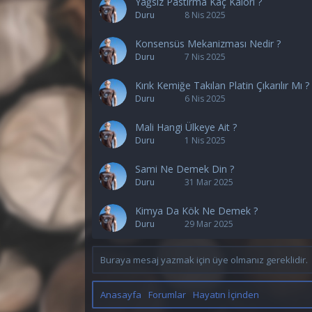
Yağsız Pastırma Kaç Kalori ?
Duru
8 Nis 2025
Konsensüs Mekanizması Nedir ?
Duru
7 Nis 2025
Kırık Kemiğe Takılan Platin Çıkarılır Mı ?
Duru
6 Nis 2025
Mali Hangi Ülkeye Ait ?
Duru
1 Nis 2025
Sami Ne Demek Din ?
Duru
31 Mar 2025
Kimya Da Kök Ne Demek ?
Duru
29 Mar 2025
Buraya mesaj yazmak için üye olmanız gereklidir.
Anasayfa
Forumlar
Hayatın İçinden