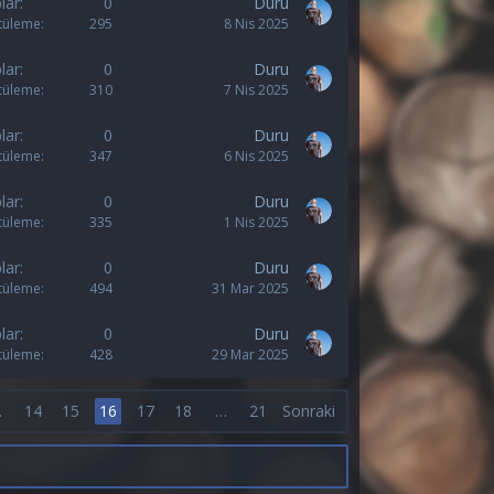
lar
0
Duru
tüleme
295
8 Nis 2025
lar
0
Duru
tüleme
310
7 Nis 2025
lar
0
Duru
tüleme
347
6 Nis 2025
lar
0
Duru
tüleme
335
1 Nis 2025
lar
0
Duru
tüleme
494
31 Mar 2025
lar
0
Duru
tüleme
428
29 Mar 2025
…
14
15
16
17
18
…
21
Sonraki