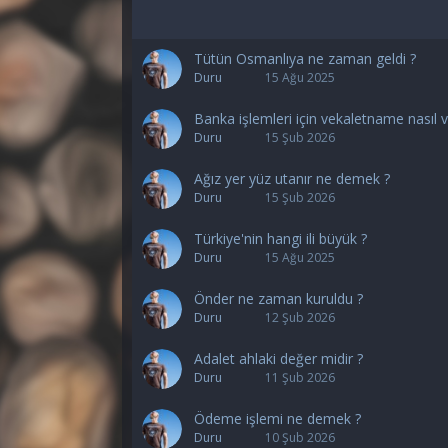
Tütün Osmanlıya ne zaman geldi ?
Duru
15 Ağu 2025
Banka işlemleri için vekaletname nasıl ve
Duru
15 Şub 2026
Ağız yer yüz utanır ne demek ?
Duru
15 Şub 2026
Türkiye'nin hangi ili büyük ?
Duru
15 Ağu 2025
Önder ne zaman kuruldu ?
Duru
12 Şub 2026
Adalet ahlaki değer midir ?
Duru
11 Şub 2026
Ödeme işlemi ne demek ?
Duru
10 Şub 2026