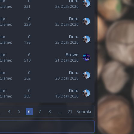
lar
0
Duru
tüleme
221
28 Ocak 2026
lar
0
Duru
tüleme
229
25 Ocak 2026
lar
0
Duru
tüleme
198
23 Ocak 2026
lar
6
Brown
tüleme
510
21 Ocak 2026
lar
0
Duru
tüleme
202
20 Ocak 2026
lar
0
Duru
tüleme
205
18 Ocak 2026
…
4
5
6
7
8
…
21
Sonraki