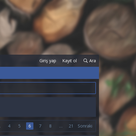
Giriş yap
Kayıt ol
Ara
…
4
5
6
7
8
…
21
Sonraki