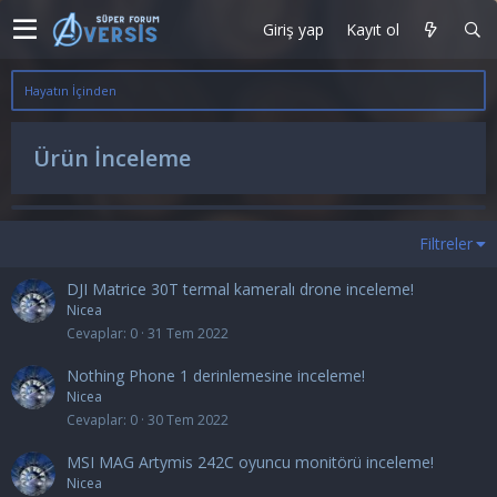
Giriş yap
Kayıt ol
Hayatın İçinden
Ürün İnceleme
Filtreler
DJI Matrice 30T termal kameralı drone inceleme!
Nicea
Cevaplar
0
31 Tem 2022
Nothing Phone 1 derinlemesine inceleme!
Nicea
Cevaplar
0
30 Tem 2022
MSI MAG Artymis 242C oyuncu monitörü inceleme!
Nicea