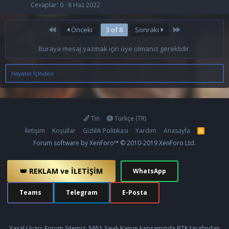
Cevaplar
0
8 Haz 2022
First
Last
Önceki
3 of 8
Sonraki
Buraya mesaj yazmak için üye olmanız gereklidir.
Hayatın İçinden
Tin
Türkçe (TR)
İletişim
Koşullar
Gizlilik Politikası
Yardım
Anasayfa
R
S
Forum software by XenForo™
© 2010-2019 XenForo Ltd.
S
👑 REKLAM ve İLETİŞİM
WhatsApp
Teams
Telegram
E-Posta
Yasal Uyarı: Forum Sitemiz; 5651 Sayılı Kanun kapsamında BTK tarafından