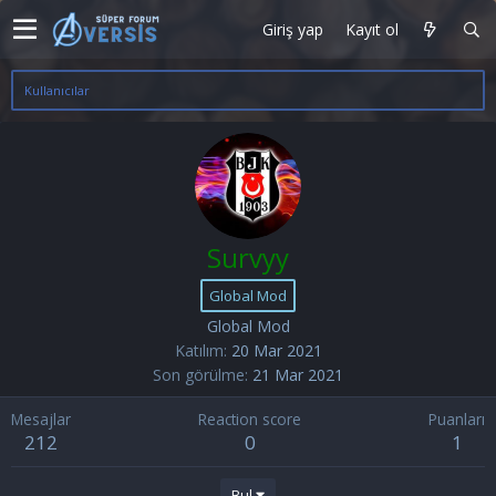
Giriş yap
Kayıt ol
Kullanıcılar
Survyy
Global Mod
Global Mod
Katılım
20 Mar 2021
Son görülme
21 Mar 2021
Mesajlar
Reaction score
Puanları
212
0
1
Bul