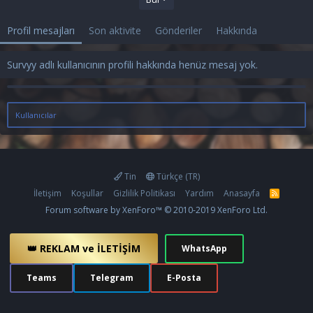
Profil mesajları
Son aktivite
Gönderiler
Hakkında
Survyy adlı kullanıcının profili hakkında henüz mesaj yok.
Kullanıcılar
Tin
Türkçe (TR)
İletişim
Koşullar
Gizlilik Politikası
Yardım
Anasayfa
R
S
Forum software by XenForo™
© 2010-2019 XenForo Ltd.
S
👑 REKLAM ve İLETİŞİM
WhatsApp
Teams
Telegram
E-Posta