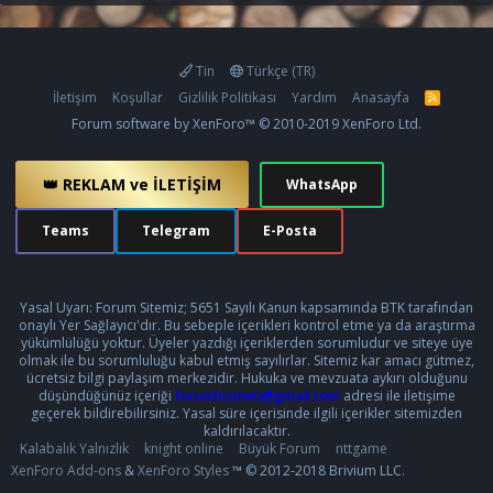
Tin
Türkçe (TR)
İletişim
Koşullar
Gizlilik Politikası
Yardım
Anasayfa
R
S
Forum software by XenForo™
© 2010-2019 XenForo Ltd.
S
👑 REKLAM ve İLETİŞİM
WhatsApp
Teams
Telegram
E-Posta
Yasal Uyarı: Forum Sitemiz; 5651 Sayılı Kanun kapsamında BTK tarafından
onaylı Yer Sağlayıcı'dır. Bu sebeple içerikleri kontrol etme ya da araştırma
yükümlülüğü yoktur. Üyeler yazdığı içeriklerden sorumludur ve siteye üye
olmak ile bu sorumluluğu kabul etmiş sayılırlar. Sitemiz kar amacı gütmez,
ücretsiz bilgi paylaşım merkezidir. Hukuka ve mevzuata aykırı olduğunu
düşündüğünüz içeriği
forumhizmeti@gmail.com
adresi ile iletişime
geçerek bildirebilirsiniz. Yasal süre içerisinde ilgili içerikler sitemizden
kaldırılacaktır.
Kalabalık Yalnızlık
knight online
Büyük Forum
nttgame
XenForo Add-ons
&
XenForo Styles
™ © 2012-2018 Brivium LLC.