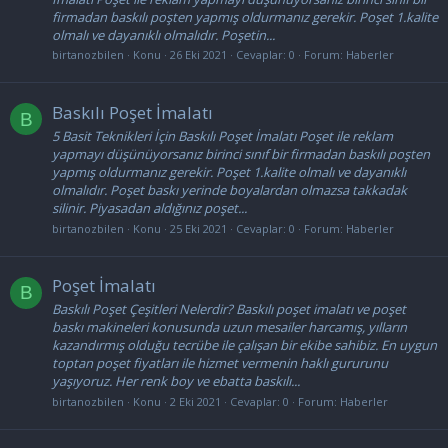
firmadan baskılı poşten yapmış oldurmanız gerekir. Poşet 1.kalite
olmalı ve dayanıklı olmalıdır. Poşetin...
birtanozbilen
Konu
26 Eki 2021
Cevaplar: 0
Forum:
Haberler
Baskılı Poşet İmalatı
B
5 Basit Teknikleri İçin Baskılı Poşet İmalatı Poşet ile reklam
yapmayı düşünüyorsanız birinci sınıf bir firmadan baskılı poşten
yapmış oldurmanız gerekir. Poşet 1.kalite olmalı ve dayanıklı
olmalıdır. Poşet baskı yerinde boyalardan olmazsa takkadak
silinir. Piyasadan aldığınız poşet...
birtanozbilen
Konu
25 Eki 2021
Cevaplar: 0
Forum:
Haberler
Poşet İmalatı
B
Baskılı Poşet Çeşitleri Nelerdir? Baskılı poşet imalatı ve poşet
baskı makineleri konusunda uzun mesailer harcamış, yılların
kazandırmış olduğu tecrübe ile çalışan bir ekibe sahibiz. En uygun
toptan poşet fiyatları ile hizmet vermenin haklı gururunu
yaşıyoruz. Her renk boy ve ebatta baskılı...
birtanozbilen
Konu
2 Eki 2021
Cevaplar: 0
Forum:
Haberler