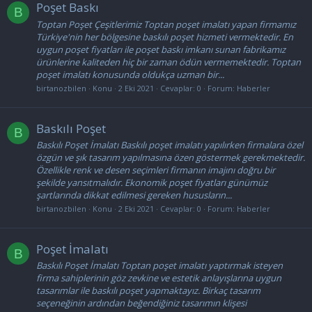
Poşet Baskı
B
Toptan Poşet Çeşitlerimiz Toptan poşet imalatı yapan firmamız
Türkiye'nin her bölgesine baskılı poşet hizmeti vermektedir. En
uygun poşet fiyatları ile poşet baskı imkanı sunan fabrikamız
ürünlerine kaliteden hiç bir zaman ödün vermemektedir. Toptan
poşet imalatı konusunda oldukça uzman bir...
birtanozbilen
Konu
2 Eki 2021
Cevaplar: 0
Forum:
Haberler
Baskılı Poşet
B
Baskılı Poşet İmalatı Baskılı poşet imalatı yapılırken firmalara özel
özgün ve şık tasarım yapılmasına özen göstermek gerekmektedir.
Özellikle renk ve desen seçimleri firmanın imajını doğru bir
şekilde yansıtmalıdır. Ekonomik poşet fiyatları günümüz
şartlarında dikkat edilmesi gereken hususların...
birtanozbilen
Konu
2 Eki 2021
Cevaplar: 0
Forum:
Haberler
Poşet İmalatı
B
Baskılı Poşet İmalatı Toptan poşet imalatı yaptırmak isteyen
firma sahiplerinin göz zevkine ve estetik anlayışlarına uygun
tasarımlar ile baskılı poşet yapmaktayız. Birkaç tasarım
seçeneğinin ardından beğendiğiniz tasarımın klişesi