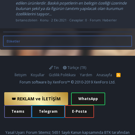
edilen ürünlerdir. Baskılı poşetlerin en belirgin özelliği üzerinde
bulunan şekil ya da figürün tanıtımı yapılacak olan kurumun
özelliklerini taşıyor...
birtanozbilen
Konu
2 Eki 2021
Cevaplar: 0
Forum:
Haberler
Etiketler
Tin
Türkçe (TR)
İletişim
Koşullar
Gizlilik Politikası
Yardım
Anasayfa
R
S
Forum software by XenForo™
© 2010-2019 XenForo Ltd.
S
👑 REKLAM ve İLETİŞİM
WhatsApp
Teams
Telegram
E-Posta
Yasal Uyarı: Forum Sitemiz; 5651 Sayılı Kanun kapsamında BTK tarafından