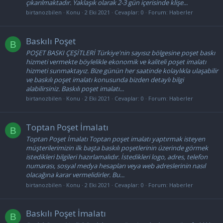
çıkarılmaktadır. Yaklaşık olarak 2-3 gün içerisinde klişe...
birtanozbilen
Konu
2 Eki 2021
Cevaplar: 0
Forum:
Haberler
Baskılı Poşet
B
POŞET BASKI ÇEŞİTLERİ Türkiye'nin sayısız bölgesine poşet baskı
hizmeti vermekte böylelikle ekonomik ve kaliteli poşet imalatı
hizmeti sunmaktayız. Bize günün her saatinde kolaylıkla ulaşabilir
ve baskılı poşet imalatı konusunda bizden detaylı bilgi
alabilirsiniz. Baskılı poşet imalatı...
birtanozbilen
Konu
2 Eki 2021
Cevaplar: 0
Forum:
Haberler
Toptan Poşet İmalatı
B
Toptan Poşet İmalatı Toptan poşet imalatı yaptırmak isteyen
müşterilerimizin ilk başta baskılı poşetlerinin üzerinde görmek
istedikleri bilgileri hazırlamalıdır. İstedikleri logo, adres, telefon
numarası, sosyal medya hesapları veya web adreslerinin nasıl
olacağına karar vermelidirler. Bu...
birtanozbilen
Konu
2 Eki 2021
Cevaplar: 0
Forum:
Haberler
Baskılı Poşet İmalatı
B