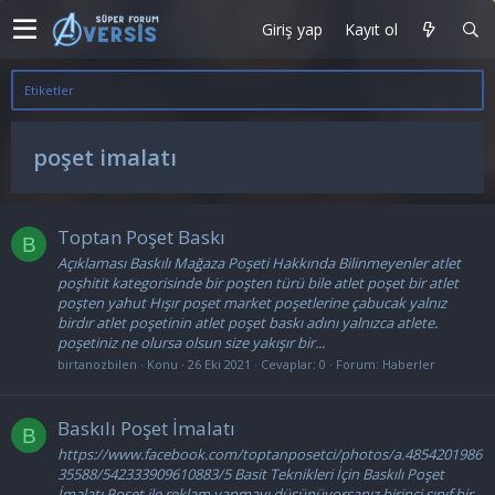
Giriş yap
Kayıt ol
Etiketler
poşet imalatı
Toptan Poşet Baskı
B
Açıklaması Baskılı Mağaza Poşeti Hakkında Bilinmeyenler atlet
poşhitit kategorisinde bir poşten türü bile atlet poşet bir atlet
poşten yahut Hışır poşet market poşetlerine çabucak yalnız
birdır atlet poşetinin atlet poşet baskı adını yalnızca atlete.
poşetiniz ne olursa olsun size yakışır bir...
birtanozbilen
Konu
26 Eki 2021
Cevaplar: 0
Forum:
Haberler
Baskılı Poşet İmalatı
B
https://www.facebook.com/toptanposetci/photos/a.4854201986
35588/542333909610883/5 Basit Teknikleri İçin Baskılı Poşet
İmalatı Poşet ile reklam yapmayı düşünüyorsanız birinci sınıf bir