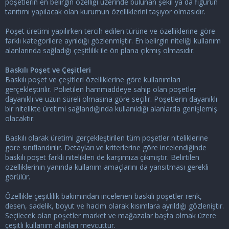
poşetlerin en belirgin özelliği üzerinde bulunan şekil ya da figürün
tanıtımı yapılacak olan kurumun özelliklerini taşıyor olmasıdır.
Poşet üretimi yapılırken tercih edilen türüne ve özelliklerine göre
farklı kategorilere ayrıldığı gözlenmiştir. En belirgin niteliği kullanım
alanlarında sağladığı çeşitlilik ile ön plana çıkmış olmasıdır.
Baskılı Poşet ve Çeşitleri
Baskılı poşet ve çeşitleri özelliklerine göre kullanımları
gerçekleştirilir. Polietilen hammaddeye sahip olan poşetler
dayanıklı ve uzun süreli olmasına göre seçilir. Poşetlerin dayanıklı
bir nitelikte üretimi sağlandığında kullanıldığı alanlarda genişlemiş
olacaktır.
Baskılı olarak üretimi gerçekleştirilen tüm poşetler niteliklerine
göre sınıflandırılır. Detayları ve kriterlerine göre incelendiğinde
baskılı poşet
farklı nitelikleri de karşımıza çıkmıştır. Belirtilen
özelliklerinin yanında kullanım amaçlarını da yansıtması gerekli
görülür.
Özellikle çeşitlilik bakımından incelenen baskılı poşetler renk,
desen, sadelik, boyut ve hacim olarak kısımlara ayrıldığı gözleniştir.
Seçilecek olan poşetler market ve mağazalar başta olmak üzere
çeşitli kullanım alanları mevcuttur.