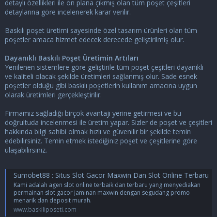
detaylı özellikleri ile ön plana çıkmış olan tüm poşet çeşitleri
detaylarına göre incelenerek karar verilir.
Baskılı poşet üretimi sayesinde özel tasarım ürünleri olan tüm
poşetler amaca hizmet edecek derecede geliştirilmiş olur.
Dayanıklı Baskılı Poşet Üretimin Artıları
Yenilenen sistemlere göre geliştirile tüm poşet çeşitleri dayanıklı
ve kaliteli olacak şekilde üretimleri sağlanmış olur. Sade esnek
poşetler olduğu gibi baskılı poşetlerin kullanım amacına uygun
olarak üretimleri gerçekleştirilir.
Firmamız sağladığı birçok avantajı yerine getirmesi ve bu
doğrultuda incelenmesi ile üretim yapar. Sizler de poşet ve çeşitleri
hakkında bilgi sahibi olmak hızlı ve güvenilir bir şekilde temin
edebilirsiniz. Temin etmek istediğiniz poşet ve çeşitlerine göre
ulaşabilirsiniz.
Sumobet88 : Situs Slot Gacor Maxwin Dan Slot Online Terbaru
Kami adalah agen slot online terbaik dan terbaru yang menyediakan
permainan slot gacor jaminan maxwin dengan segudang promo
menarik dan deposit murah.
www.baskiliposeti.com