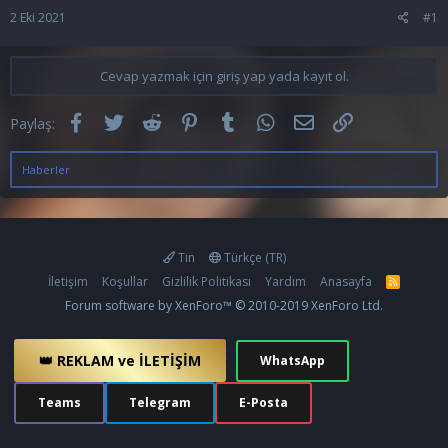
2 Eki 2021
#1
Cevap yazmak için giriş yap yada kayıt ol.
Facebook
Twitter
Reddit
Pinterest
Tumblr
WhatsApp
E-posta
Link
Paylaş:
Haberler
Tin
Türkçe (TR)
İletişim
Koşullar
Gizlilik Politikası
Yardım
Anasayfa
R
S
Forum software by XenForo™
© 2010-2019 XenForo Ltd.
S
👑 REKLAM ve İLETİŞİM
WhatsApp
Teams
Telegram
E-Posta