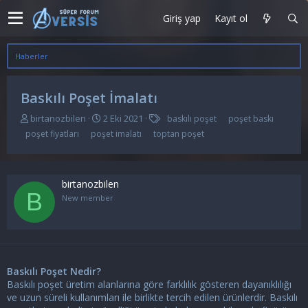
Giriş yap
Kayıt ol
Haberler
Baskılı Poşet İmalatı
K
B
E
birtanozbilen
2 Eki 2021
baskılı poşet
poşet baskı
o
a
t
poşet fiyatları
poşet imalatı
toptan poşet
n
ş
i
u
l
k
y
a
e
u
n
t
birtanozbilen
b
g
l
B
New member
a
ı
e
ş
ç
r
l
t
a
a
t
r
a
i
Baskılı Poşet Nedir?
n
h
Baskılı poşet üretim alanlarına göre farklılık gösteren dayanıklılığı
i
ve uzun süreli kullanımları ile birlikte tercih edilen ürünlerdir. Baskılı