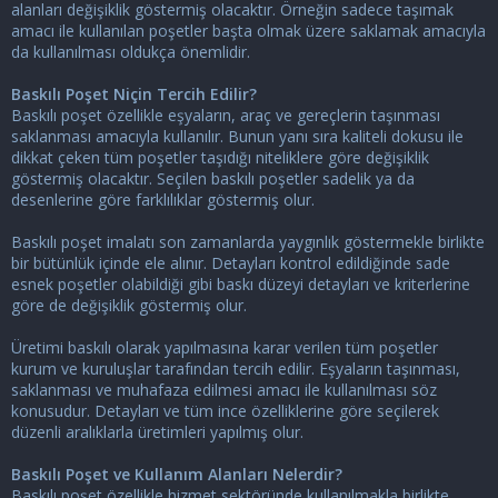
alanları değişiklik göstermiş olacaktır. Örneğin sadece taşımak
amacı ile kullanılan poşetler başta olmak üzere saklamak amacıyla
da kullanılması oldukça önemlidir.
Baskılı Poşet Niçin Tercih Edilir?
Baskılı poşet özellikle eşyaların, araç ve gereçlerin taşınması
saklanması amacıyla kullanılır. Bunun yanı sıra kaliteli dokusu ile
dikkat çeken tüm poşetler taşıdığı niteliklere göre değişiklik
göstermiş olacaktır. Seçilen baskılı poşetler sadelik ya da
desenlerine göre farklılıklar göstermiş olur.
Baskılı poşet imalatı son zamanlarda yaygınlık göstermekle birlikte
bir bütünlük içinde ele alınır. Detayları kontrol edildiğinde sade
esnek poşetler olabildiği gibi baskı düzeyi detayları ve kriterlerine
göre de değişiklik göstermiş olur.
Üretimi baskılı olarak yapılmasına karar verilen tüm poşetler
kurum ve kuruluşlar tarafından tercih edilir. Eşyaların taşınması,
saklanması ve muhafaza edilmesi amacı ile kullanılması söz
konusudur. Detayları ve tüm ince özelliklerine göre seçilerek
düzenli aralıklarla üretimleri yapılmış olur.
Baskılı Poşet ve Kullanım Alanları Nelerdir?
Baskılı poşet özellikle hizmet sektöründe kullanılmakla birlikte