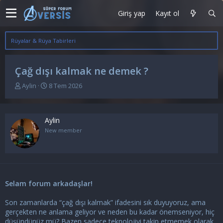
Giriş yap
Kayıt ol
Rüyalar & Rüya Tabirleri
Çağ dışı kalmak ne demek ?
K
B
Aylin
8 Tem 2026
o
a
n
ş
u
l
Aylin
y
a
u
n
New member
b
g
a
ı
ş
ç
l
t
a
a
Selam forum arkadaşlar!
t
r
a
i
n
h
Son zamanlarda “çağ dışı kalmak” ifadesini sık duyuyoruz, ama
i
gerçekten ne anlama geliyor ve neden bu kadar önemseniyor, hiç
düşündünüz mü? Bazen sadece teknolojiyi takip etmemek olarak