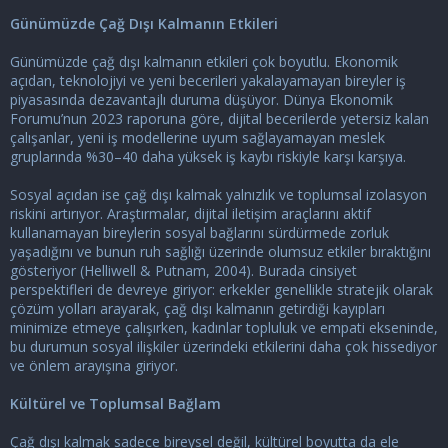
Günümüzde Çağ Dışı Kalmanın Etkileri
Günümüzde çağ dışı kalmanın etkileri çok boyutlu. Ekonomik
açıdan, teknolojiyi ve yeni becerileri yakalayamayan bireyler iş
piyasasında dezavantajlı duruma düşüyor. Dünya Ekonomik
Forumu’nun 2023 raporuna göre, dijital becerilerde yetersiz kalan
çalışanlar, yeni iş modellerine uyum sağlayamayan meslek
gruplarında %30–40 daha yüksek iş kaybı riskiyle karşı karşıya.
Sosyal açıdan ise çağ dışı kalmak yalnızlık ve toplumsal izolasyon
riskini artırıyor. Araştırmalar, dijital iletişim araçlarını aktif
kullanamayan bireylerin sosyal bağlarını sürdürmede zorluk
yaşadığını ve bunun ruh sağlığı üzerinde olumsuz etkiler bıraktığını
gösteriyor (Helliwell & Putnam, 2004). Burada cinsiyet
perspektifleri de devreye giriyor: erkekler genellikle stratejik olarak
çözüm yolları arayarak, çağ dışı kalmanın getirdiği kayıpları
minimize etmeye çalışırken, kadınlar topluluk ve empati ekseninde,
bu durumun sosyal ilişkiler üzerindeki etkilerini daha çok hissediyor
ve önlem arayışına giriyor.
Kültürel ve Toplumsal Bağlam
Çağ dışı kalmak sadece bireysel değil, kültürel boyutta da ele