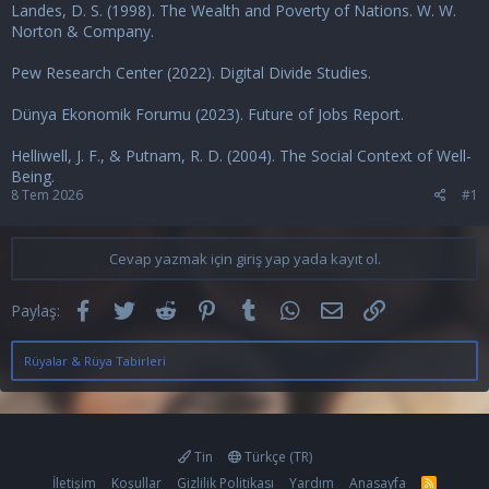
Landes, D. S. (1998). The Wealth and Poverty of Nations. W. W.
Norton & Company.
Pew Research Center (2022). Digital Divide Studies.
Dünya Ekonomik Forumu (2023). Future of Jobs Report.
Helliwell, J. F., & Putnam, R. D. (2004). The Social Context of Well-
Being.
8 Tem 2026
#1
Cevap yazmak için giriş yap yada kayıt ol.
Facebook
Twitter
Reddit
Pinterest
Tumblr
WhatsApp
E-posta
Link
Paylaş:
Rüyalar & Rüya Tabirleri
Tin
Türkçe (TR)
İletişim
Koşullar
Gizlilik Politikası
Yardım
Anasayfa
R