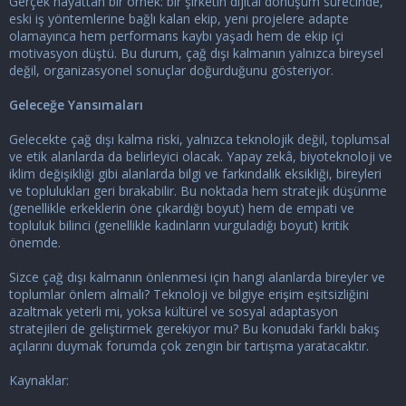
Gerçek hayattan bir örnek: bir şirketin dijital dönüşüm sürecinde,
eski iş yöntemlerine bağlı kalan ekip, yeni projelere adapte
olamayınca hem performans kaybı yaşadı hem de ekip içi
motivasyon düştü. Bu durum, çağ dışı kalmanın yalnızca bireysel
değil, organizasyonel sonuçlar doğurduğunu gösteriyor.
Geleceğe Yansımaları
Gelecekte çağ dışı kalma riski, yalnızca teknolojik değil, toplumsal
ve etik alanlarda da belirleyici olacak. Yapay zekâ, biyoteknoloji ve
iklim değişikliği gibi alanlarda bilgi ve farkındalık eksikliği, bireyleri
ve toplulukları geri bırakabilir. Bu noktada hem stratejik düşünme
(genellikle erkeklerin öne çıkardığı boyut) hem de empati ve
topluluk bilinci (genellikle kadınların vurguladığı boyut) kritik
önemde.
Sizce çağ dışı kalmanın önlenmesi için hangi alanlarda bireyler ve
toplumlar önlem almalı? Teknoloji ve bilgiye erişim eşitsizliğini
azaltmak yeterli mi, yoksa kültürel ve sosyal adaptasyon
stratejileri de geliştirmek gerekiyor mu? Bu konudaki farklı bakış
açılarını duymak forumda çok zengin bir tartışma yaratacaktır.
Kaynaklar: