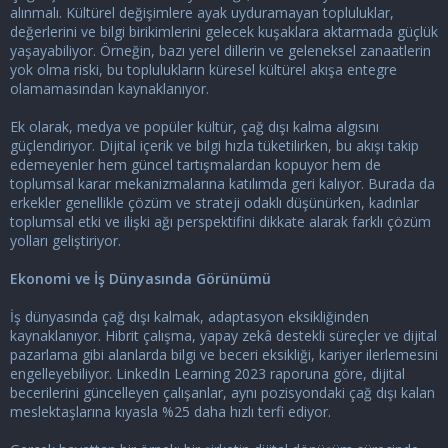
alınmalı. Kültürel değişimlere ayak uyduramayan topluluklar,
değerlerini ve bilgi birikimlerini gelecek kuşaklara aktarmada güçlük
yaşayabiliyor. Örneğin, bazı yerel dillerin ve geleneksel zanaatlerin
yok olma riski, bu toplulukların küresel kültürel akışa entegre
olamamasından kaynaklanıyor.
Ek olarak, medya ve popüler kültür, çağ dışı kalma algısını
güçlendiriyor. Dijital içerik ve bilgi hızla tüketilirken, bu akışı takip
edemeyenler hem güncel tartışmalardan kopuyor hem de
toplumsal karar mekanizmalarına katılımda geri kalıyor. Burada da
erkekler genellikle çözüm ve strateji odaklı düşünürken, kadınlar
toplumsal etki ve ilişki ağı perspektifini dikkate alarak farklı çözüm
yolları geliştiriyor.
Ekonomi ve İş Dünyasında Görünümü
İş dünyasında çağ dışı kalmak, adaptasyon eksikliğinden
kaynaklanıyor. Hibrit çalışma, yapay zekâ destekli süreçler ve dijital
pazarlama gibi alanlarda bilgi ve beceri eksikliği, kariyer ilerlemesini
engelleyebiliyor. LinkedIn Learning 2023 raporuna göre, dijital
becerilerini güncelleyen çalışanlar, aynı pozisyondaki çağ dışı kalan
meslektaşlarına kıyasla %25 daha hızlı terfi ediyor.