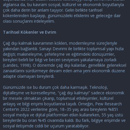
algılansa da, bu kavram sosyal, kültürel ve ekonomik boyutlarıyla
çok daha derin bir anlam taşıyor. Gelin birlikte tarihsel
kökenlerinden başlayıp, günümüzdeki etkilerini ve geleceğe dair
olası sonuçlarını irdeleyelim.
Tarihsel Kökenler ve Evrim
Çağ dışı kalmak kavramının kökleri, modernleşme süreçleriyle
yakından bağlantılı. Sanayi Devrimi ile birlikte toplumsal yapı hızla
değişti; makineleşme, şehirleşme ve eğitimdeki dönüşümler,
bireyleri belirli bir bilgi ve beceri seviyesini yakalamaya zorladı
(Landes, 1998). O dönemde çağ dışı kalanlar, genellikle geleneksel
zanaatlarını sürdürmeye devam eden ama yeni ekonomik düzene
adapte olamayan bireylerdi.
Günümüzde ise bu durum çok daha karmaşık. Teknoloji,
dijitalleşme ve küreselleşme, “çağ dışı kalmayı” sadece ekonomik
bir mesele olmaktan çıkarıp, toplumsal etkileşimler, kültürel
anlayış ve bilgi erişimi boyutlarına taşıdı. Örneğin, Pew Research
Center’ın 2022 verilerine göre, 18–35 yaş arası bireylerin %85’i
sosyal medya ve dijital platformları etkin kullanırken, 55 yaş üstü
bireylerde bu oran %45 civarında kaldı. Bu fark, bilgiye erişimde ve
sosyal iletişimde ciddi bir uçurum yaratabiliyor.