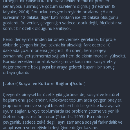
Örneğin, bir çalışma katılımcılara beklenmedik bir problem
senaryosu sunmuş ve çözüm sürelerini ölçmüş (Friedman &
Miyake, 2004). Sonuçlar, çevgen bireylerin ortalama çözüm
süresinin 12 dakika, diğer katılımcıların ise 20 dakika olduğunu
gösterdi. Bu veriler, çevgenliğin sadece teorik değil, ölçülebilir ve
somut bir özellik olduğunu kanıtlıyor.
Kendi deneyimlerimden bir örnek vermek gerekirse, bir proje
ekibinde çevgen bir üye, teknik bir aksaklığı fark ederek 10
dakikada çözüm önerisi geliştirdi. Bu öneri, hem projeyi
zamanında yetiştirmemizi sağladı hem de ekibin moralini yükseltti.
Burada erkeklerin analitik yaklaşımı ve kadınların sosyal etkiyi
değerlendirme bakış açısı bir araya gelerek başarılı bir sonuç
ortaya çıkardı.
[color=]Sosyal ve Kültürel Bağlam[/color]
Çevgenlik bireysel bir özellik gibi görünse de, sosyal ve kültürel
bağlam onu şekillendirir. Kolektivist toplumlarda çevgen bireyler,
grup normlarını ve sosyal beklentileri hızlı bir şekilde kavrayarak
uyum sağlar. Bireyci toplumlarda ise problem çözme ve yenilik
üretme kapasitesi öne çıkar (Triandis, 1995). Bu nedenle
çevgenlik, sadece zekâ değil, aynı zamanda sosyal farkındalık ve
adaptasyon yeteneğiyle birleştiğinde değer kazanır.