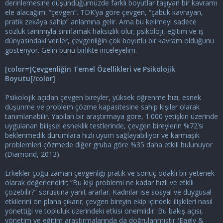
derinlemesine düşündüğümüzde farklı boyutlar taşıyan bir kavramı
ele alacağım: “çevgen”. TDK’ya göre çevgen, “çabuk kavrayan,
pratik zekâya sahip” anlamına gelir. Ama bu kelimeyi sadece
sözlük tanımıyla sınırlamak haksızlık olur; psikoloji, eğitim ve iş
dünyasındaki veriler, çevgenliğin çok boyutlu bir kavram olduğunu
gösteriyor. Gelin bunu birlikte inceleyelim.
[color=]Çevgenliğin Temel Özellikleri ve Psikolojik
Boyutu[/color]
Psikolojik açıdan çevgen bireyler, yüksek öğrenme hızı, esnek
düşünme ve problem çözme kapasitesine sahip kişiler olarak
tanımlanabilir. Yapılan bir araştırmaya göre, 1.000 yetişkin üzerinde
uygulanan bilişsel esneklik testlerinde, çevgen bireylerin %72’si
beklenmedik durumlara hızlı uyum sağlayabiliyor ve karmaşık
problemleri çözmede diğer gruba göre %35 daha etkili bulunuyor
(Diamond, 2013).
Erkekler çoğu zaman çevgenliği pratik ve sonuç odaklı bir yetenek
olarak değerlendirir; “Bu kişi problemi ne kadar hızlı ve etkili
çözebilir?” sorusuna yanıt ararlar. Kadınlar ise sosyal ve duygusal
etkilerini ön plana çıkarır; çevgen bireyin ekip içindeki ilişkileri nasıl
yönettiği ve topluluk üzerindeki etkisi önemlidir. Bu bakış açısı,
yönetim ve eğitim araştırmalarında da doğrulanmıştır (Eagly &