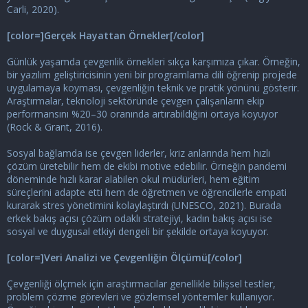
Carli, 2020).
[color=]Gerçek Hayattan Örnekler[/color]
Günlük yaşamda çevgenlik örnekleri sıkça karşımıza çıkar. Örneğin,
bir yazılım geliştiricisinin yeni bir programlama dili öğrenip projede
uygulamaya koyması, çevgenliğin teknik ve pratik yönünü gösterir.
Araştırmalar, teknoloji sektöründe çevgen çalışanların ekip
performansını %20–30 oranında artırabildiğini ortaya koyuyor
(Rock & Grant, 2016).
Sosyal bağlamda ise çevgen liderler, kriz anlarında hem hızlı
çözüm üretebilir hem de ekibi motive edebilir. Örneğin pandemi
döneminde hızlı karar alabilen okul müdürleri, hem eğitim
süreçlerini adapte etti hem de öğretmen ve öğrencilerle empati
kurarak stres yönetimini kolaylaştırdı (UNESCO, 2021). Burada
erkek bakış açısı çözüm odaklı stratejiyi, kadın bakış açısı ise
sosyal ve duygusal etkiyi dengeli bir şekilde ortaya koyuyor.
[color=]Veri Analizi ve Çevgenliğin Ölçümü[/color]
Çevgenliği ölçmek için araştırmacılar genellikle bilişsel testler,
problem çözme görevleri ve gözlemsel yöntemler kullanıyor.