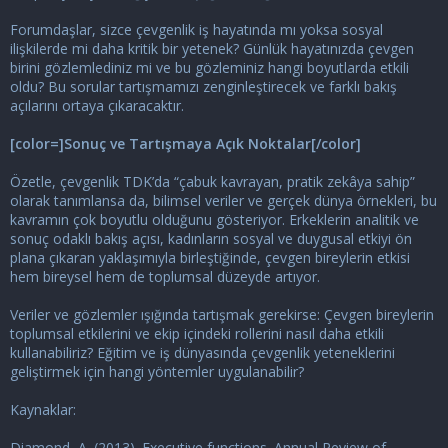
Forumdaşlar, sizce çevgenlik iş hayatında mı yoksa sosyal
ilişkilerde mi daha kritik bir yetenek? Günlük hayatınızda çevgen
birini gözlemlediniz mi ve bu gözleminiz hangi boyutlarda etkili
oldu? Bu sorular tartışmamızı zenginleştirecek ve farklı bakış
açılarını ortaya çıkaracaktır.
[color=]Sonuç ve Tartışmaya Açık Noktalar[/color]
Özetle, çevgenlik TDK’da “çabuk kavrayan, pratik zekâya sahip”
olarak tanımlansa da, bilimsel veriler ve gerçek dünya örnekleri, bu
kavramın çok boyutlu olduğunu gösteriyor. Erkeklerin analitik ve
sonuç odaklı bakış açısı, kadınların sosyal ve duygusal etkiyi ön
plana çıkaran yaklaşımıyla birleştiğinde, çevgen bireylerin etkisi
hem bireysel hem de toplumsal düzeyde artıyor.
Veriler ve gözlemler ışığında tartışmak gerekirse: Çevgen bireylerin
toplumsal etkilerini ve ekip içindeki rollerini nasıl daha etkili
kullanabiliriz? Eğitim ve iş dünyasında çevgenlik yeteneklerini
geliştirmek için hangi yöntemler uygulanabilir?
Kaynaklar:
Diamond, A. (2013). Executive functions. Annual Review of