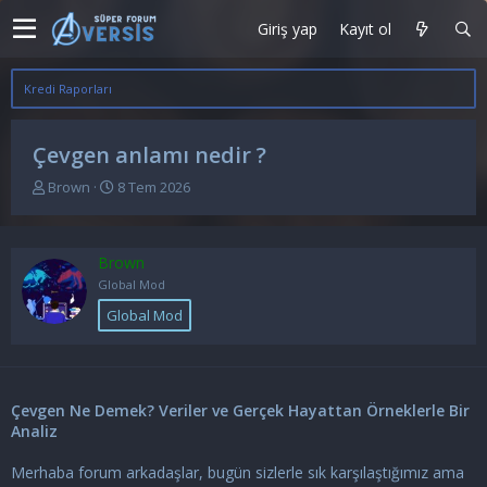
Giriş yap
Kayıt ol
Kredi Raporları
Çevgen anlamı nedir ?
K
B
Brown
8 Tem 2026
o
a
n
ş
u
l
Brown
y
a
u
n
Global Mod
b
g
Global Mod
a
ı
ş
ç
l
t
a
a
t
r
Çevgen Ne Demek? Veriler ve Gerçek Hayattan Örneklerle Bir
a
i
Analiz
n
h
i
Merhaba forum arkadaşlar, bugün sizlerle sık karşılaştığımız ama