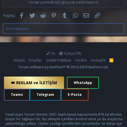
Cevap yazmak için giriş yap yada kayıt ol.
Facebook
Twitter
Reddit
Pinterest
Tumblr
WhatsApp
E-posta
Link
Paylaş:
Kredi Raporları
Tin
Türkçe (TR)
İletişim
Koşullar
Gizlilik Politikası
Yardım
Anasayfa
R
S
Forum software by XenForo™
© 2010-2019 XenForo Ltd.
S
👑 REKLAM ve İLETİŞİM
WhatsApp
Teams
Telegram
E-Posta
Yasal Uyarı: Forum Sitemiz; 5651 Sayılı Kanun kapsamında BTK tarafından
onaylı Yer Sağlayıcı'dır. Bu sebeple içerikleri kontrol etme ya da araştırma
yükümlülüğü yoktur. Üyeler yazdığı içeriklerden sorumludur ve siteye üye