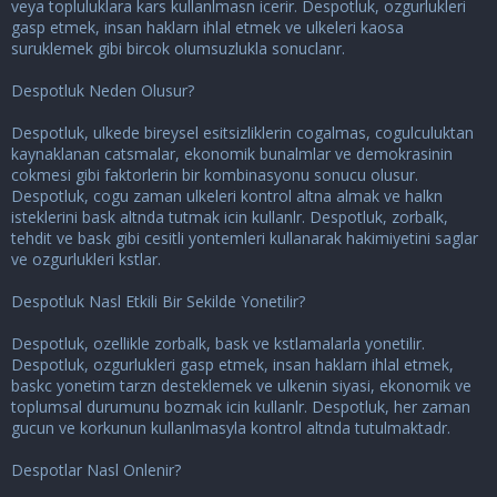
veya topluluklara kars kullanlmasn icerir. Despotluk, ozgurlukleri
gasp etmek, insan haklarn ihlal etmek ve ulkeleri kaosa
suruklemek gibi bircok olumsuzlukla sonuclanr.
Despotluk Neden Olusur?
Despotluk, ulkede bireysel esitsizliklerin cogalmas, cogulculuktan
kaynaklanan catsmalar, ekonomik bunalmlar ve demokrasinin
cokmesi gibi faktorlerin bir kombinasyonu sonucu olusur.
Despotluk, cogu zaman ulkeleri kontrol altna almak ve halkn
isteklerini bask altnda tutmak icin kullanlr. Despotluk, zorbalk,
tehdit ve bask gibi cesitli yontemleri kullanarak hakimiyetini saglar
ve ozgurlukleri kstlar.
Despotluk Nasl Etkili Bir Sekilde Yonetilir?
Despotluk, ozellikle zorbalk, bask ve kstlamalarla yonetilir.
Despotluk, ozgurlukleri gasp etmek, insan haklarn ihlal etmek,
baskc yonetim tarzn desteklemek ve ulkenin siyasi, ekonomik ve
toplumsal durumunu bozmak icin kullanlr. Despotluk, her zaman
gucun ve korkunun kullanlmasyla kontrol altnda tutulmaktadr.
Despotlar Nasl Onlenir?