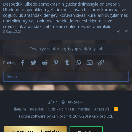
Despotluk, ulkede demokrasinin guclendirilmesiyle onlenebilir.
Ulkelerde ozgurluklerin gelistirilmesi, insan haklarnn korunmas ve
cogulculuk arasndaki dengeyi koruyan siyasi kurallarn uygulanmas
onemlidir. Ayrca, toplumsal hareketlerin desteklenmesi ve
cogulculuk arasndaki catsmalarn onlenmesi de onemlidir.
3 Kas 2023
#1
Cevap yazmak için giriş yap yada kayıt ol.
Facebook
Twitter
Reddit
Pinterest
Tumblr
WhatsApp
E-posta
Link
Paylaş:
Gündem
Tin
Türkçe (TR)
İletişim
Koşullar
Gizlilik Politikası
Yardım
Anasayfa
R
S
Forum software by XenForo™
© 2010-2019 XenForo Ltd.
S