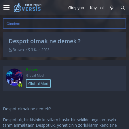
Giriş yap
Kayıt ol
Gündem
Despot olmak ne demek ?
K
B
Brown
3 Kas 2023
o
a
n
ş
u
l
Brown
y
a
u
n
Global Mod
b
g
Global Mod
a
ı
ş
ç
l
t
a
a
t
r
Despot olmak ne demek?
a
i
n
h
Despotluk, bir kisinin kurallarn baskc bir sekilde uygulamasyla
i
tanmlanmaktadr. Despotluk, yoneticinin zorluklarnn kendisine