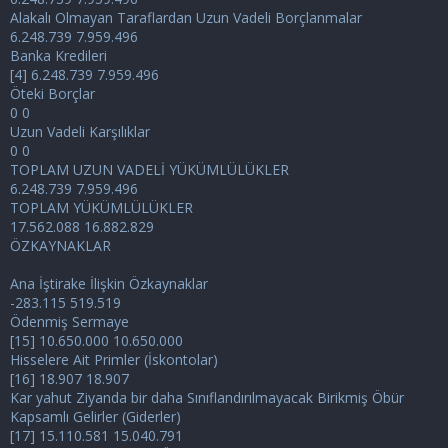
Alakalı Olmayan Taraflardan Uzun Vadeli Borçlanmalar
6.248.739 7.959.496
Banka Kredileri
[4] 6.248.739 7.959.496
Öteki Borçlar
0 0
Uzun Vadeli Karşılıklar
0 0
TOPLAM UZUN VADELİ YÜKÜMLÜLÜKLER
6.248.739 7.959.496
TOPLAM YÜKÜMLÜLÜKLER
17.562.088 16.882.829
ÖZKAYNAKLAR
Ana İştirake İlişkin Özkaynaklar
-283.115 519.519
Ödenmiş Sermaye
[15] 10.650.000 10.650.000
Hisselere Ait Primler (İskontolar)
[16] 18.907 18.907
Kar yahut Ziyanda bir daha Sınıflandırılmayacak Birikmiş Öbür
Kapsamlı Gelirler (Giderler)
[17] 15.110.581 15.040.791