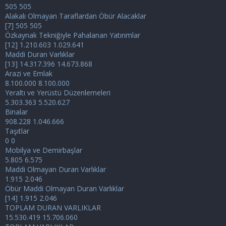
505 505
Alakalı Olmayan Taraflardan Öbür Alacaklar
[7] 505 505
Özkaynak Tekniğiyle Pahalanan Yatırımlar
[12] 1.210.603 1.029.641
Maddi Duran Varlıklar
[13] 14.317.396 14.673.868
Arazi ve Emlak
8.100.000 8.100.000
Yeraltı ve Yerüstü Düzenlemeleri
5.303.363 5.520.627
Binalar
908.228 1.046.666
Taşıtlar
0 0
Mobilya ve Demirbaşlar
5.805 6.575
Maddi Olmayan Duran Varlıklar
1.915 2.046
Öbür Maddi Olmayan Duran Varlıklar
[14] 1.915 2.046
TOPLAM DURAN VARLIKLAR
15.530.419 15.706.060