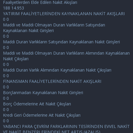
Faaliyetlerden Elde Edilen Nakit Akışları
188 14.953
YATIRIM FAALİYETLERİNDEN KAYNAKLANAN NAKİT AKIŞLARI
0 0
Maddi ve Maddi Olmayan Duran Varlıkların Satışından
Kaynaklanan Nakit Girişleri
0 0
Maddi Duran Varlıkların Satışından Kaynaklanan Nakit Girişleri
0 0
Maddi ve Maddi Olmayan Duran Varlıkların Alımından Kaynaklanan
Nakit Çıkışları
0 0
Maddi Duran Varlık Alımından Kaynaklanan Nakit Çıkışları
0 0
FİNANSMAN FAALİYETLERİNDEN NAKİT AKIŞLARI
0 0
Borçlanmadan Kaynaklanan Nakit Girişleri
0 0
Borç Ödemelerine Ait Nakit Çıkışları
0 0
Kredi Geri Ödemelerine Ait Nakit Çıkışları
0 0
YABANCI PARA ÇEVRİM FARKLARININ TESİRİNDEN EVVEL NAKİT
VE NAKİT BENZERLERİNDEKİ NET ARTIŞ (AZALIŞ)