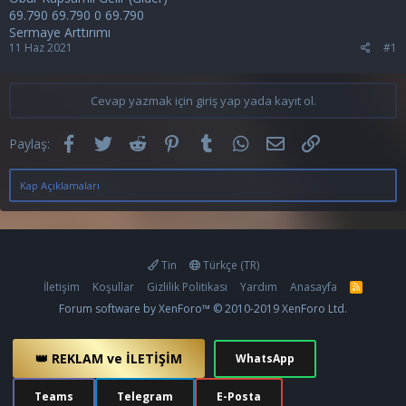
69.790 69.790 0 69.790
Sermaye Arttırımı
11 Haz 2021
#1
Cevap yazmak için giriş yap yada kayıt ol.
Facebook
Twitter
Reddit
Pinterest
Tumblr
WhatsApp
E-posta
Link
Paylaş:
Kap Açıklamaları
Tin
Türkçe (TR)
İletişim
Koşullar
Gizlilik Politikası
Yardım
Anasayfa
R
S
Forum software by XenForo™
© 2010-2019 XenForo Ltd.
S
👑 REKLAM ve İLETİŞİM
WhatsApp
Teams
Telegram
E-Posta