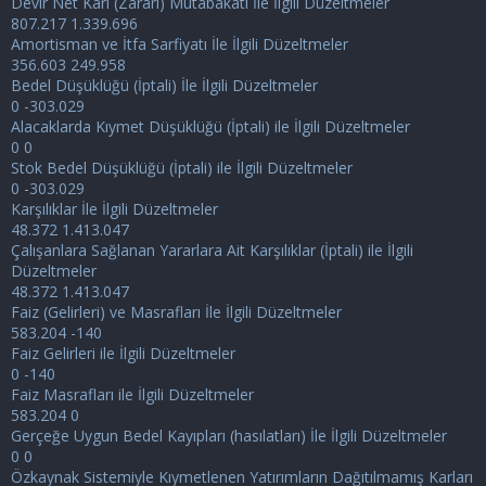
Devir Net Karı (Zararı) Mutabakatı İle İlgili Düzeltmeler
807.217 1.339.696
Amortisman ve İtfa Sarfiyatı İle İlgili Düzeltmeler
356.603 249.958
Bedel Düşüklüğü (İptali) İle İlgili Düzeltmeler
0 -303.029
Alacaklarda Kıymet Düşüklüğü (İptali) ile İlgili Düzeltmeler
0 0
Stok Bedel Düşüklüğü (İptali) ile İlgili Düzeltmeler
0 -303.029
Karşılıklar İle İlgili Düzeltmeler
48.372 1.413.047
Çalışanlara Sağlanan Yararlara Ait Karşılıklar (İptali) ile İlgili
Düzeltmeler
48.372 1.413.047
Faiz (Gelirleri) ve Masrafları İle İlgili Düzeltmeler
583.204 -140
Faiz Gelirleri ile İlgili Düzeltmeler
0 -140
Faiz Masrafları ile İlgili Düzeltmeler
583.204 0
Gerçeğe Uygun Bedel Kayıpları (hasılatları) İle İlgili Düzeltmeler
0 0
Özkaynak Sistemiyle Kıymetlenen Yatırımların Dağıtılmamış Karları