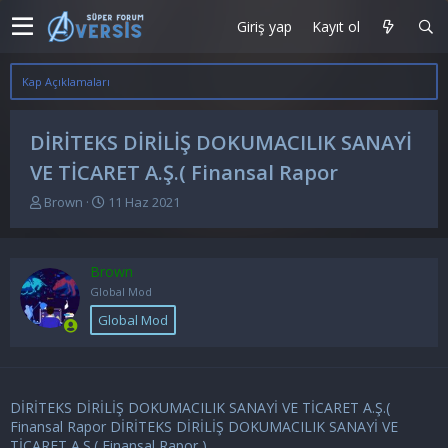
Giriş yap
Kayıt ol
Kap Açıklamaları
DİRİTEKS DİRİLİŞ DOKUMACILIK SANAYİ
VE TİCARET A.Ş.( Finansal Rapor
K
B
Brown
11 Haz 2021
o
a
n
ş
u
l
Brown
y
a
u
n
Global Mod
b
g
Global Mod
a
ı
ş
ç
l
t
a
a
t
r
DİRİTEKS DİRİLİŞ DOKUMACILIK SANAYİ VE TİCARET A.Ş.(
a
i
Finansal Rapor DİRİTEKS DİRİLİŞ DOKUMACILIK SANAYİ VE
n
h
TİCARET A.Ş.( Finansal Rapor )