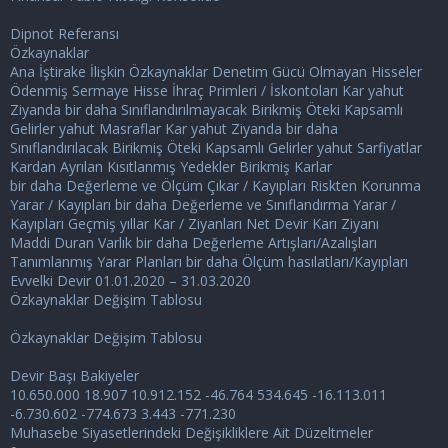
Dipnot Referansı
Özkaynaklar
Ana İştirake İlişkin Özkaynaklar Denetim Gücü Olmayan Hisseler
Ödenmiş Sermaye Hisse İhraç Primleri / İskontoları Kar yahut
Ziyanda bir daha Sınıflandırılmayacak Birikmiş Öteki Kapsamlı
Gelirler yahut Masraflar Kar yahut Ziyanda bir daha
Sınıflandırılacak Birikmiş Öteki Kapsamlı Gelirler yahut Sarfiyatlar
Kardan Ayrılan Kısıtlanmış Yedekler Birikmiş Karlar
bir daha Değerleme ve Ölçüm Çıkar / Kayıpları Riskten Korunma
Yarar / Kayıpları bir daha Değerleme ve Sınıflandırma Yarar /
Kayıpları Geçmiş yıllar Kar / Ziyanları Net Devir Karı Ziyanı
Maddi Duran Varlık bir daha Değerleme Artışları/Azalışları
Tanımlanmış Yarar Planları bir daha Ölçüm hasılatları/Kayıpları
Evvelki Devir 01.01.2020 – 31.03.2020
Özkaynaklar Değişim Tablosu
Özkaynaklar Değişim Tablosu
Devir Başı Bakiyeler
10.650.000 18.907 10.912.152 -46.764 534.645 -16.113.011
-6.730.602 -774.673 3.443 -771.230
Muhasebe Siyasetlerindeki Değişikliklere Ait Düzeltmeler