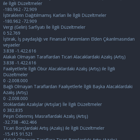
ile İlgili Düzeltmeler
-180.962 -72.909
İştiraklerin Dağıtılmamış Karları İle İlgili Düzeltmeler
-180.962 -72.909
Vergi (Geliri) Sarfiyatı İle İlgili Düzeltmeler
0 52.769
İştirak, İş paydaşlığı ve Finansal Yatırımların Elden Çıkarılmasından
veyaeler
3.838 -1.422.616
Alakalı Olmayan Taraflardan Ticari Alacaklardaki Azalış (Artış)
3.838 -1.422.616
Faaliyetlerle İlgili Öbür Alacaklardaki Azalış (Artış) ile İlgili
Düzeltmeler
0 -2.008.000
Bağlı Olmayan Taraflardan Faaliyetlerle İlgili Başka Alacaklardaki
Azalış (Artış)
0 -2.008.000
Stoklardaki Azalışlar (Artışlar) İle İlgili Düzeltmeler
0 382.835
Peşin Ödenmiş Masraflardaki Azalış (Artış)
-32.738 -402.466
Ticari Borçlardaki Artış (Azalış) ile İlgili Düzeltmeler
-15.415 91.521
Alakalı Olmayan Taraflara Ticari Borçlardaki Artış (Azalış)