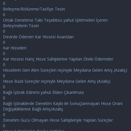
0
Birleşme/Bölünme/Tasfiye Tesiri
0
Ortak Denetime Tabi Teşebbüs yahut İşletmeleri İçeren
Birleşmelerin Tesiri
0
Devirde Ödenen Kar Hissesi Avansları
0
Kar Hisseleri
0
Kar Hissesi Hariç Hisse Sahiplerine Yapılan Öteki Ödemeler
0
Hisselerin Geri Alım Süreçleri niçiniyle Meydana Gelen Artış (Azalış)
0
Hisse Bazlı Süreçler niçiniyle Meydana Gelen Artış (Azalış)
0
Bağlı İştirak Edinimi yahut Elden Çıkarılması
0
Bağlı İştiraklerde Denetim Kaybı ile Sonuçlanmayan Hisse Oranı
Değişikliklerine Bağlı Artış/Azalış
0
Denetim Gücü Olmayan Hisse Sahipleriyle Yapılan Süreçler
0