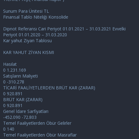
i
Sunum Para Ünitesi TL
Finansal Tablo Niteliği Konsolide
Dipnot Referansı Cari Periyot 01.01.2021 – 31.03.2021 Evvelki
Periyot 01.01.2020 – 31.03.2020
Kar yahut Ziyan Tablosu
KAR YAHUT ZİYAN KISMI
Hasılat
0 1.231.169
Satışların Maliyeti
0 -310.278
TİCARİ FAALİYETLERDEN BRÜT KAR (ZARAR)
0 920.891
BRÜT KAR (ZARAR)
0 920.891
Genel İdare Sarfiyatları
-452.090 -72.803
Temel Faaliyetlerden Öbür Gelirler
0 140
Temel Faaliyetlerden Öbür Masraflar