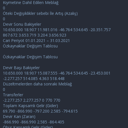
Kıymetine Dahil Edilen Meblağ
0
Öteki Değişiklikler sebebi İle Artış (Azalış)
0
Devir Sonu Bakiyeler
10.650.000 18.907 11.981.016 -46.764 534.645 -20.351.757
867.672 3.653.719 3.204 3.656.923
Cari Periyot 01.01.2021 – 31.03.2021
Özkaynaklar Değişim Tablosu
Özkaynaklar Değişim Tablosu
Devir Başı Bakiyeler
10.650.000 18.907 15.087.555 -46.764 534.645 -23.453.001
-2.277.257 514.085 4.363 518.448
Düzeltmelerden daha sonraki Meblağ
0
Transferler
-2.277.257 2.277.257 0 770 770
Toplam Kapsamlı Gelir (Gider)
69.790 -866.990 -797.200 2.585 -794.615
Devir Karı (Zararı)
-866.990 -866.990 2.585 -864.405
Öbür Kapsamlı Gelir (Gider)