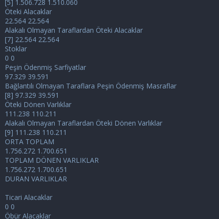
[5] 1.506.728 1.510.060
Öteki Alacaklar
22.564 22.564
Alakalı Olmayan Taraflardan Öteki Alacaklar
[7] 22.564 22.564
Stoklar
0 0
Peşin Ödenmiş Sarfiyatlar
97.329 39.591
Bağlantılı Olmayan Taraflara Peşin Ödenmiş Masraflar
[8] 97.329 39.591
Öteki Dönen Varlıklar
111.238 110.211
Alakalı Olmayan Taraflardan Öteki Dönen Varlıklar
[9] 111.238 110.211
ORTA TOPLAM
1.756.272 1.700.651
TOPLAM DÖNEN VARLIKLAR
1.756.272 1.700.651
DURAN VARLIKLAR
Ticari Alacaklar
0 0
Öbür Alacaklar