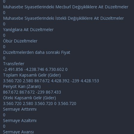
0
Muhasebe Siyasetlerindeki Mecburî Değişikliklere Ait Düzeltmeler
0
Muhasebe Siyasetlerindeki İstekli Değişikliklere Ait Düzeltmeler
0
Yanılgılara Ait Düzeltmeler
0
Öbür Düzeltmeler
0
Düzeltmelerden daha sonraki Fiyat
0
Transferler
-2.491.856 -4.238.746 6.730.602 0
Toplam Kapsamlı Gelir (Gider)
3.560.720 2.580 867.672 4.428.392 -239 4.428.153
Periyot Karı (Zararı)
867.672 867.672 -239 867.433
Öteki Kapsamlı Gelir (Gider)
3.560.720 2.580 3.560.720 0 3.560.720
Sermaye Arttırımı
0
Sermaye Azaltımı
0
Sermaye Avansı