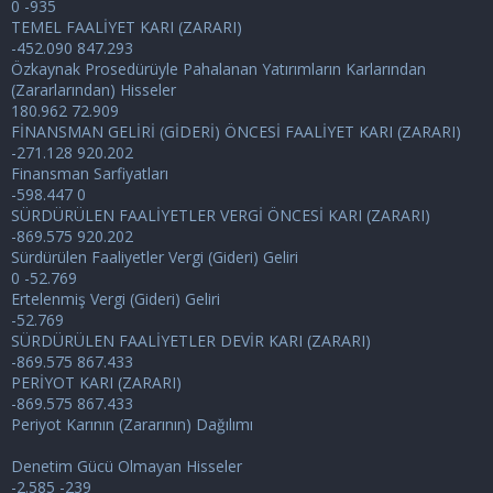
0 -935
TEMEL FAALİYET KARI (ZARARI)
-452.090 847.293
Özkaynak Prosedürüyle Pahalanan Yatırımların Karlarından
(Zararlarından) Hisseler
180.962 72.909
FİNANSMAN GELİRİ (GİDERİ) ÖNCESİ FAALİYET KARI (ZARARI)
-271.128 920.202
Finansman Sarfiyatları
-598.447 0
SÜRDÜRÜLEN FAALİYETLER VERGİ ÖNCESİ KARI (ZARARI)
-869.575 920.202
Sürdürülen Faaliyetler Vergi (Gideri) Geliri
0 -52.769
Ertelenmiş Vergi (Gideri) Geliri
-52.769
SÜRDÜRÜLEN FAALİYETLER DEVİR KARI (ZARARI)
-869.575 867.433
PERİYOT KARI (ZARARI)
-869.575 867.433
Periyot Karının (Zararının) Dağılımı
Denetim Gücü Olmayan Hisseler
-2.585 -239