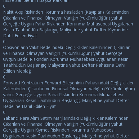
Hisse Sahiplerinin Başka Katkıları
0
Nakit Akış Riskinden Korunma hasılatları (Kayıpları) Kaleminden
Çıkarılan ve Finansal Olmayan Varlığın (Yükümlülüğün) yahut
Gerçeğe Uygun Paha Riskinden Korunma Muhasebesi Uygulanan
Kesin Taahhüdün Başlangıç Maliyetine yahut Defter Kıymetine
Dahil Edilen Fiyat
0
Opsiyonların Vakit Bedelindeki Değişiklikler Kaleminden Çıkarılan
ve Finansal Olmayan Varlığın (Yükümlülüğün) yahut Gerçeğe
Uygun Bedel Riskinden Korunma Muhasebesi Uygulanan Kesin
Taahhüdün Başlangıç Maliyetine yahut Defter Pahasına Dahil
Edilen Meblağ
0
Forward Kontratının Forward Bileşeninin Pahasındaki Değişiklikler
Kaleminden Çıkarılan ve Finansal Olmayan Varlığın (Yükümlülüğün)
yahut Gerçeğe Uygun Paha Riskinden Korunma Muhasebesi
Uygulanan Kesin Taahhüdün Başlangıç Maliyetine yahut Defter
Bedeline Dahil Edilen Fiyat
0
Yabancı Para Alım Satım Marjlarındaki Değişiklikler Kaleminden
Çıkarılan ve Finansal Olmayan Varlığın (Yükümlülüğün) yahut
Gerçeğe Uygun Kıymet Riskinden Korunma Muhasebesi
Uygulanan Kesin Taahhüdün Başlangıç Maliyetine yahut Defter