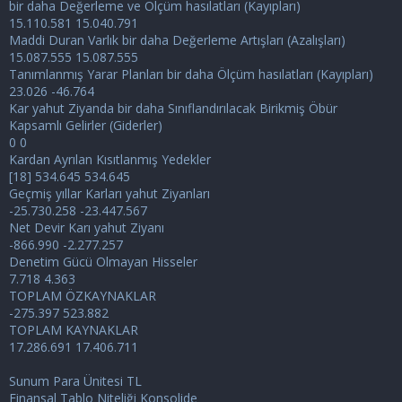
bir daha Değerleme ve Ölçüm hasılatları (Kayıpları)
15.110.581 15.040.791
Maddi Duran Varlık bir daha Değerleme Artışları (Azalışları)
15.087.555 15.087.555
Tanımlanmış Yarar Planları bir daha Ölçüm hasılatları (Kayıpları)
23.026 -46.764
Kar yahut Ziyanda bir daha Sınıflandırılacak Birikmiş Öbür
Kapsamlı Gelirler (Giderler)
0 0
Kardan Ayrılan Kısıtlanmış Yedekler
[18] 534.645 534.645
Geçmiş yıllar Karları yahut Ziyanları
-25.730.258 -23.447.567
Net Devir Karı yahut Ziyanı
-866.990 -2.277.257
Denetim Gücü Olmayan Hisseler
7.718 4.363
TOPLAM ÖZKAYNAKLAR
-275.397 523.882
TOPLAM KAYNAKLAR
17.286.691 17.406.711
Sunum Para Ünitesi TL
Finansal Tablo Niteliği Konsolide