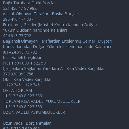
Bağlı Taraflara Öteki Borçlar
521.456 1.187.982
Alakalı Olmayan Taraflara Başka Borçlar
285.416 174.337
Ertelenmiş Gelirler (Müşteri Kontratlarından Doğan
Yükümlülüklerin haricinde Kalanlar)
424.613 73.792
Bağlantılı Olmayan Taraflardan Ertelenmiş Gelirler (Müşteri
Kontratlarından Doğan Yükümlülüklerin haricinde Kalanlar)
[8] 424.613 73.792
Kısa Vadeli Karşılıklar
[10] 1.501.083 1.522.501
Çalışanlara Sağlanan Yararlara Ait Kısa Vadeli Karşılıklar
378.338 399.756
Öbür Kısa Vadeli Karşılıklar
1.122.745 1.122.745
ORTA TOPLAM
11.313.349 8.923.333
TOPLAM KISA VADELİ YÜKÜMLÜLÜKLER
11.313.349 8.923.333
UZUN VADELİ YÜKÜMLÜLÜKLER
Uzun Vadeli Borçlanmalar
6.248.739 7.959.496