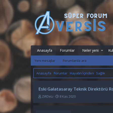
Anasayfa
Forumlar
Neler yeni
Kul
Yeni mesajlar
Forumlarda ara
Anasayfa
Forumlar
Hayatın İçinden
Sağlık
Eski Galatasaray Teknik Direktörü R
K
B
ZiRDeLi
8 Kas 2020
o
a
n
ş
u
l