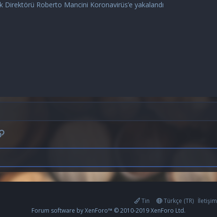
k Direktörü Roberto Mancini Koronavirüs’e yakalandı
p
osta
Link
Tin
Türkçe (TR)
İletişi
Forum software by XenForo™
© 2010-2019 XenForo Ltd.