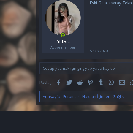
y
a
Eski Galatasaray Tekni
u
n
b
g
a
ı
ş
ç
l
t
a
a
t
r
ZiRDeLi
a
i
Active member
n
h
8 Kas 2020
i
Cevap yazmak için giriş yap yada kayıt ol.
Facebook
Twitter
Reddit
Pinterest
Tumblr
WhatsAp
E-p
Paylaş:
Anasayfa
Forumlar
Hayatın İçinden
Sağlık