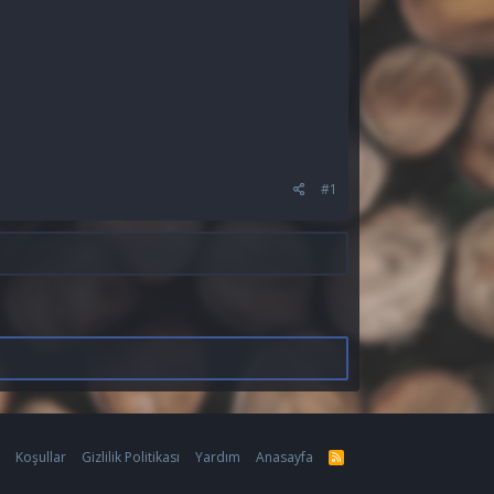
#1
m
Koşullar
Gizlilik Politikası
Yardım
Anasayfa
R
S
S