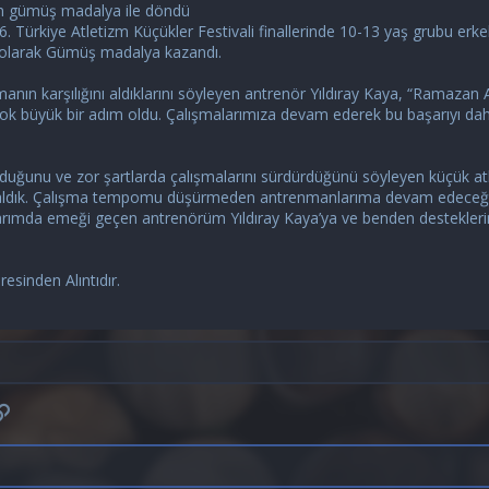
dan gümüş madalya ile döndü
. Türkiye Atletizm Küçükler Festivali finallerinde 10-13 yaş grubu erk
 olarak Gümüş madalya kazandı.
manın karşılığını aldıklarını söyleyen antrenör Yıldıray Kaya, “Ramazan
çok büyük bir adım oldu. Çalışmalarımıza devam ederek bu başarıyı daha
duğunu ve zor şartlarda çalışmalarını sürdürdüğünü söyleyen küçük at
ı aldık. Çalışma tempomu düşürmeden antrenmanlarıma devam edeceğim.
rımda emeği geçen antrenörüm Yıldıray Kaya’ya ve benden destekleri
sinden Alıntıdır.
p
osta
Link