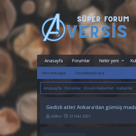
Anasayfa
Forumlar
Neler yeni
Kul
Yeni mesajlar
Forumlarda ara
Anasayfa
Forumlar
Forum Haberleri
Haberler
Gedizli atlet Ankara’dan gümüş mada
K
B
celikci
12 Haz 2021
o
a
n
ş
u
l