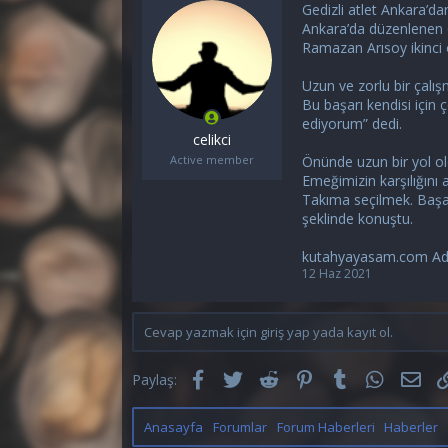
y
a
Gedizli atlet Ankara’
u
n
Ankara’da düzenlenen 6
b
g
Ramazan Arısoy ikinci
a
ı
ş
ç
Uzun ve zorlu bir çalış
l
t
Bu başarı kendisi için 
a
a
ediyorum” dedi.
t
r
celikci
a
i
Active member
Önünde uzun bir yol ol
n
h
Emeğimizin karşılığın
i
Takıma seçilmek. Başa
şeklinde konuştu.
kutahyayasam.com Adre
12 Haz 2021
Cevap yazmak için giriş yap yada kayıt ol.
Facebook
Twitter
Reddit
Pinterest
Tumblr
WhatsAp
E-p
Paylaş:
Anasayfa
Forumlar
Forum Haberleri
Haberler