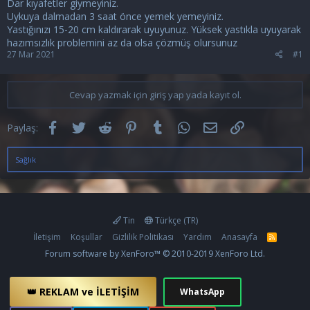
Dar kıyafetler giymeyiniz.
Uykuya dalmadan 3 saat önce yemek yemeyiniz.
Yastığınızı 15-20 cm kaldırarak uyuyunuz. Yüksek yastıkla uyuyarak
hazımsızlık problemini az da olsa çözmüş olursunuz
27 Mar 2021
#1
Cevap yazmak için giriş yap yada kayıt ol.
Facebook
Twitter
Reddit
Pinterest
Tumblr
WhatsApp
E-posta
Link
Paylaş:
Sağlık
Tin
Türkçe (TR)
İletişim
Koşullar
Gizlilik Politikası
Yardım
Anasayfa
R
S
Forum software by XenForo™
© 2010-2019 XenForo Ltd.
S
👑 REKLAM ve İLETİŞİM
WhatsApp