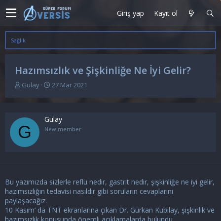
Giriş yap
Kayıt ol
Sağlık
Hazımsızlık ve Şişkinliğe Ne İyi Gelir?
K
B
Gulay
27 Mar 2021
o
a
n
ş
u
l
Gulay
y
a
G
u
n
New member
b
g
a
ı
ş
ç
l
t
a
a
Bu yazımızda sizlerle reflü nedir, gastrit nedir, şişkinliğe ne iyi gelir,
t
r
a
i
hazımsızlığın tedavisi nasıldır gibi soruların cevaplarını
n
h
paylaşacağız.
i
10 Kasım’ da TNT ekranlarına çıkan Dr. Gürkan Kubilay, şişkinlik ve
hazımsızlık konusunda önemli açıklamalarda bulundu.