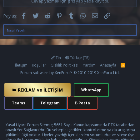
Cevap yazmak için giriş yap yada kayıt ol.
Facebook
Twitter
Reddit
Pinterest
Tumblr
WhatsApp
E-posta
Link
Paylaş:
Nasıl Yapılır
Tin
Türkçe (TR)
İletişim
Koşullar
Gizlilik Politikası
Yardım
Anasayfa
R
S
Forum software by XenForo™
© 2010-2019 XenForo Ltd.
S
👑 REKLAM ve İLETİŞİM
WhatsApp
Teams
Telegram
E-Posta
Yasal Uyarı: Forum Sitemiz; 5651 Sayılı Kanun kapsamında BTK tarafından
onaylı Yer Sağlayıcı'dır. Bu sebeple içerikleri kontrol etme ya da araştırma
yükümlülüğü yoktur. Üyeler yazdığı içeriklerden sorumludur ve siteye üye
olmak ile bu sorumluluğu kabul etmiş sayılırlar. Sitemiz kar amacı gütmez,