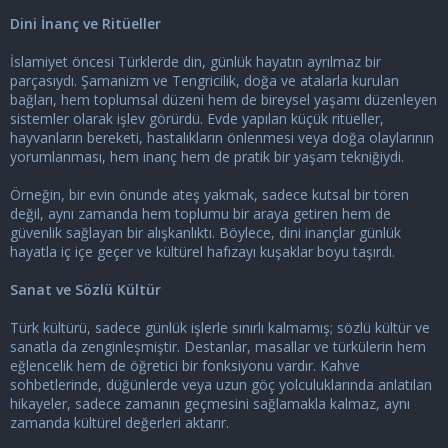
Dini İnanç ve Ritüeller
İslamiyet öncesi Türklerde din, günlük hayatın ayrılmaz bir
parçasıydı. Şamanizm ve Tengricilik, doğa ve atalarla kurulan
bağları, hem toplumsal düzeni hem de bireysel yaşamı düzenleyen
sistemler olarak işlev görürdü. Evde yapılan küçük ritüeller,
hayvanların bereketi, hastalıkların önlenmesi veya doğa olaylarının
yorumlanması, hem inanç hem de pratik bir yaşam tekniğiydi.
Örneğin, bir evin önünde ateş yakmak, sadece kutsal bir tören
değil, aynı zamanda hem toplumu bir araya getiren hem de
güvenlik sağlayan bir alışkanlıktı. Böylece, dini inançlar günlük
hayatla iç içe geçer ve kültürel hafızayı kuşaklar boyu taşırdı.
Sanat ve Sözlü Kültür
Türk kültürü, sadece günlük işlerle sınırlı kalmamış; sözlü kültür ve
sanatla da zenginleşmiştir. Destanlar, masallar ve türkülerin hem
eğlencelik hem de öğretici bir fonksiyonu vardır. Kahve
sohbetlerinde, düğünlerde veya uzun göç yolculuklarında anlatılan
hikayeler, sadece zamanın geçmesini sağlamakla kalmaz, aynı
zamanda kültürel değerleri aktarır.