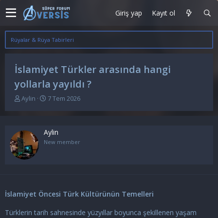
Giriş yap
Kayıt ol
Rüyalar & Rüya Tabirleri
İslamiyet Türkler arasında hangi
yollarla yayıldı ?
K
B
Aylin
7 Tem 2026
o
a
n
ş
u
l
Aylin
y
a
u
n
New member
b
g
a
ı
ş
ç
l
t
a
a
İslamiyet Öncesi Türk Kültürünün Temelleri
t
r
a
i
n
h
Türklerin tarih sahnesinde yüzyıllar boyunca şekillenen yaşam