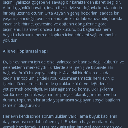
i
biçimi, yalnızca göçebe ve savaşçı bir karakterden ibaret değildir.
Aslında, günlük hayatla, insan ilişkileriyle ve doğayla kurulan derin
bir bağ üzerine oturur. Orta Asya’nın geniş bozkırları, sadece bir
yaşam alanı değil, aynı zamanda bir kültür laboratuvarıdır; burada
insanlar birbirine, çevresine ve doğanın döngülerine göre
biçimlenir. İslamiyet öncesi Türk kültürü, bu bağlamda hem
hayatta kalmanın hem de toplum içinde düzeni sağlamanın bir
yoludur.
Aile ve Toplumsal Yapı
Ev, bir ev hanımı için de olsa, yalnızca bir barınak değil, kültürün ve
geleneklerin merkeziydi. Türklerde aile, geniş ve birbiriyle sıkı
bağlarla örülü bir yapıya sahiptir. Ataerkil bir düzen olsa da,
kadınların toplum içindeki rolü küçümsenemezdi; hem evin iç
işlerini düzenlemek, hem de çocukları kültür ve değerlerle
yetiştirmek önemliydi. Misafir ağırlamak, komşuluk ilişkilerini
sürdürmek, günlük yaşamın bir parçası olarak görülürdü ve bu
durum, toplumun bir arada yaşamasını sağlayan sosyal bağların
temelini oluştururdu.
Her evin kendi içinde sorumlulukları vardı, ama büyük kabilenin
dayanışması çok daha önemliydi. Bozkırda hayvan otlatmak,
yemek hazırlamak, su taşımak gibi işler, bireysel görevlerden çok