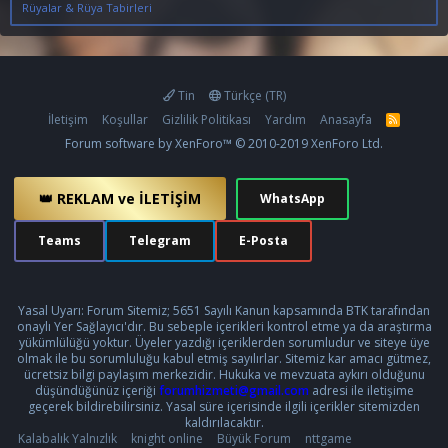
Rüyalar & Rüya Tabirleri
Tin
Türkçe (TR)
İletişim
Koşullar
Gizlilik Politikası
Yardım
Anasayfa
R
S
Forum software by XenForo™
© 2010-2019 XenForo Ltd.
S
👑 REKLAM ve İLETİŞİM
WhatsApp
Teams
Telegram
E-Posta
Yasal Uyarı: Forum Sitemiz; 5651 Sayılı Kanun kapsamında BTK tarafından
onaylı Yer Sağlayıcı'dır. Bu sebeple içerikleri kontrol etme ya da araştırma
yükümlülüğü yoktur. Üyeler yazdığı içeriklerden sorumludur ve siteye üye
olmak ile bu sorumluluğu kabul etmiş sayılırlar. Sitemiz kar amacı gütmez,
ücretsiz bilgi paylaşım merkezidir. Hukuka ve mevzuata aykırı olduğunu
düşündüğünüz içeriği
forumhizmeti@gmail.com
adresi ile iletişime
geçerek bildirebilirsiniz. Yasal süre içerisinde ilgili içerikler sitemizden
kaldırılacaktır.
Kalabalık Yalnızlık
knight online
Büyük Forum
nttgame