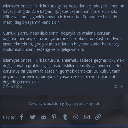
İslamiyet öncesi Türk kültürü, geniş bozkırların içinde şekillenen bir
hayat pratiğidir. Aile bağları, göçebe yaşam, dini ritüeller, sözlü
kültür ve sanat, günlük hayatla iç içedir. Kültür, sadece bir tarih
metni değil; yaşamın kendisidir.
Günlük işlerin, insan ilişkilerinin, doğayla ve atalarla kurulan
bağların her biri, kültürün görünmez bir dokusunu oluşturur. Evde
pişen ekmekten, göç yolunda otlatılan hayvana kadar her detay,
toplumsal düzeni, estetiği ve bilgeliği yansıtır.
İslamiyet öncesi Türk kültürünü anlamak, sadece geçmişi okumak
değil; hayatın pratik bilgisi, insan ilişkileri ve doğayla uyum üzerine
kurulmuş bir yaşam felsefesini görmek demektir. Bu kültür, tarih
boyunca süregelmiş bir günlük yaşam zekâsının ve toplumsal
duyarlılığın mirasıdır.
7 Tem 2026
#1
Cevap yazmak için giriş yap yada kayıt ol.
Facebook
Twitter
Reddit
Pinterest
Tumblr
WhatsApp
E-posta
Link
Paylaş: