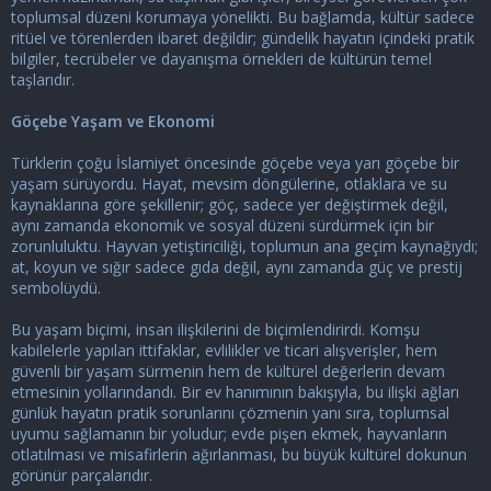
toplumsal düzeni korumaya yönelikti. Bu bağlamda, kültür sadece
ritüel ve törenlerden ibaret değildir; gündelik hayatın içindeki pratik
bilgiler, tecrübeler ve dayanışma örnekleri de kültürün temel
taşlarıdır.
Göçebe Yaşam ve Ekonomi
Türklerin çoğu İslamiyet öncesinde göçebe veya yarı göçebe bir
yaşam sürüyordu. Hayat, mevsim döngülerine, otlaklara ve su
kaynaklarına göre şekillenir; göç, sadece yer değiştirmek değil,
aynı zamanda ekonomik ve sosyal düzeni sürdürmek için bir
zorunluluktu. Hayvan yetiştiriciliği, toplumun ana geçim kaynağıydı;
at, koyun ve sığır sadece gıda değil, aynı zamanda güç ve prestij
sembolüydü.
Bu yaşam biçimi, insan ilişkilerini de biçimlendirirdi. Komşu
kabilelerle yapılan ittifaklar, evlilikler ve ticari alışverişler, hem
güvenli bir yaşam sürmenin hem de kültürel değerlerin devam
etmesinin yollarındandı. Bir ev hanımının bakışıyla, bu ilişki ağları
günlük hayatın pratik sorunlarını çözmenin yanı sıra, toplumsal
uyumu sağlamanın bir yoludur; evde pişen ekmek, hayvanların
otlatılması ve misafirlerin ağırlanması, bu büyük kültürel dokunun
görünür parçalarıdır.