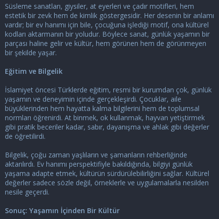
Süsleme sanatları, giysiler, at eyerleri ve çadır motifleri, hem
estetik bir zevk hem de kimlik göstergesidir. Her desenin bir anlamı
vardır; bir ev hanımı için bile, çocuğuna işlediği motif, ona kültürel
kodları aktarmanın bir yoludur. Böylece sanat, günlük yaşamın bir
parçası haline gelir ve kültür, hem görünen hem de görünmeyen
bir şekilde yaşar.
Eğitim ve Bilgelik
İslamiyet öncesi Türklerde eğitim, resmi bir kurumdan çok, günlük
yaşamın ve deneyimin içinde gerçekleşirdi. Çocuklar, aile
büyüklerinden hem hayatta kalma bilgilerini hem de toplumsal
normları öğrenirdi. At binmek, ok kullanmak, hayvan yetiştirmek
gibi pratik beceriler kadar, sabır, dayanışma ve ahlak gibi değerler
de öğretilirdi.
Bilgelik, çoğu zaman yaşlıların ve şamanların rehberliğinde
aktarılırdı. Ev hanımı perspektifiyle bakıldığında, bilgiyi günlük
yaşama adapte etmek, kültürün sürdürülebilirliğini sağlar. Kültürel
değerler sadece sözle değil, örneklerle ve uygulamalarla nesilden
nesile geçerdi.
Sonuç: Yaşamın İçinden Bir Kültür