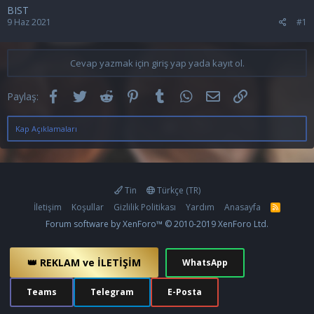
BIST
9 Haz 2021
#1
Cevap yazmak için giriş yap yada kayıt ol.
Facebook
Twitter
Reddit
Pinterest
Tumblr
WhatsApp
E-posta
Link
Paylaş:
Kap Açıklamaları
Tin
Türkçe (TR)
İletişim
Koşullar
Gizlilik Politikası
Yardım
Anasayfa
R
S
Forum software by XenForo™
© 2010-2019 XenForo Ltd.
S
👑 REKLAM ve İLETİŞİM
WhatsApp
Teams
Telegram
E-Posta