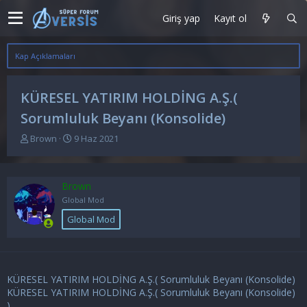
Giriş yap
Kayıt ol
Kap Açıklamaları
KÜRESEL YATIRIM HOLDİNG A.Ş.(
Sorumluluk Beyanı (Konsolide)
K
B
Brown
9 Haz 2021
o
a
n
ş
u
l
Brown
y
a
u
n
Global Mod
b
g
Global Mod
a
ı
ş
ç
l
t
a
a
t
r
KÜRESEL YATIRIM HOLDİNG A.Ş.( Sorumluluk Beyanı (Konsolide)
a
i
KÜRESEL YATIRIM HOLDİNG A.Ş.( Sorumluluk Beyanı (Konsolide)
n
h
)