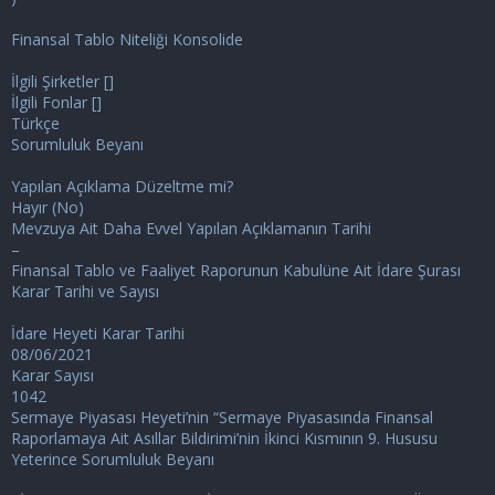
i
Finansal Tablo Niteliği Konsolide
İlgili Şirketler []
İlgili Fonlar []
Türkçe
Sorumluluk Beyanı
Yapılan Açıklama Düzeltme mi?
Hayır (No)
Mevzuya Ait Daha Evvel Yapılan Açıklamanın Tarihi
–
Finansal Tablo ve Faaliyet Raporunun Kabulüne Ait İdare Şurası
Karar Tarihi ve Sayısı
İdare Heyeti Karar Tarihi
08/06/2021
Karar Sayısı
1042
Sermaye Piyasası Heyeti’nin “Sermaye Piyasasında Finansal
Raporlamaya Ait Asıllar Bildirimi’nin İkinci Kısmının 9. Hususu
Yeterince Sorumluluk Beyanı