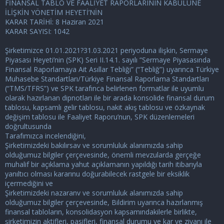
FİNANSAL TABLO VE FAALİYET RAPORLARININ KABULÜNE
İLİŞKİN YÖNETİM HEYETİ’NİN
KARAR TARİHİ: 8 Haziran 2021
KARAR SAYISI: 1042
Şirketimizce 01.01.2021?31.03.2021 periyoduna ilişkin, Sermaye
Piyasası Heyeti’nin (SPK) Seri II.14.1. sayılı “Sermaye Piyasasında
Finansal Raporlamaya Ait Asıllar Tebliği” (“Tebliğ”) uyarınca Türkiye
Muhasebe Standartları/Türkiye Finansal Raporlama Standartları
(“TMS/TFRS”) ve SPK tarafınca belirlenen formatlar ile uyumlu
olarak hazırlanan dipnotları ile bir arada konsolide finansal durum
tablosu, kapsamlı gelir tablosu, nakit akış tablosu ve özkaynak
değişim tablosu ile Faaliyet Raporu’nun, SPK düzenlemeleri
doğrultusunda
Tarafımızca incelendiğini,
Şirketimizdeki bakılırsav ve sorumluluk alanımızda sahip
olduğumuz bilgiler çerçevesinde, önemli mevzularda gerçeğe
muhalif bir açıklama yahut açıklamanın yapıldığı tarih itibarıyla
yanıltıcı olması kararınu doğurabilecek rastgele bir eksiklik
içermediğini ve
Şirketimizdeki nazaranv ve sorumluluk alanımızda sahip
olduğumuz bilgiler çerçevesinde, Bildirim uyarınca hazırlanmış
finansal tabloların, konsolidasyon kapsamındakilerle birlikte,
şirketimizin aktifleri, pasifleri, finansal durumu ve kar ve ziyanı ile