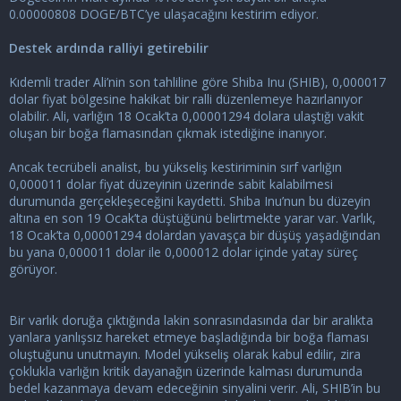
0.00000808 DOGE/BTC’ye ulaşacağını kestirim ediyor.
Destek ardında ralliyi getirebilir
Kıdemli trader Ali’nin son tahliline göre Shiba Inu (SHIB), 0,000017
dolar fiyat bölgesine hakikat bir ralli düzenlemeye hazırlanıyor
olabilir. Ali, varlığın 18 Ocak’ta 0,00001294 dolara ulaştığı vakit
oluşan bir boğa flamasından çıkmak istediğine inanıyor.
Ancak tecrübeli analist, bu yükseliş kestiriminin sırf varlığın
0,000011 dolar fiyat düzeyinin üzerinde sabit kalabilmesi
durumunda gerçekleşeceğini kaydetti. Shiba Inu’nun bu düzeyin
altına en son 19 Ocak’ta düştüğünü belirtmekte yarar var. Varlık,
18 Ocak’ta 0,00001294 dolardan yavaşça bir düşüş yaşadığından
bu yana 0,000011 dolar ile 0,000012 dolar içinde yatay süreç
görüyor.
Bir varlık doruğa çıktığında lakin sonrasındasında dar bir aralıkta
yanlara yanlışsız hareket etmeye başladığında bir boğa flaması
oluştuğunu unutmayın. Model yükseliş olarak kabul edilir, zira
çoklukla varlığın kritik dayanağın üzerinde kalması durumunda
bedel kazanmaya devam edeceğinin sinyalini verir. Ali, SHIB’in bu