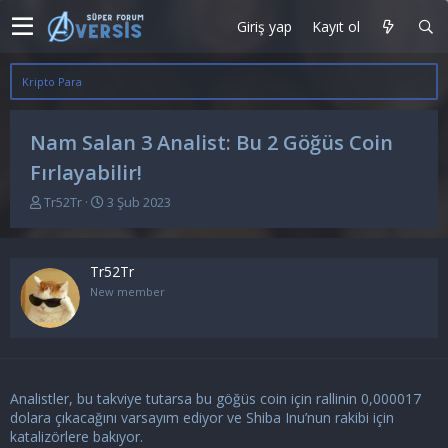
Giriş yap
Kayıt ol
Kripto Para
Nam Salan 3 Analist: Bu 2 Göğüs Coin
Fırlayabilir!
K
B
Tr52Tr
3 Şub 2023
o
a
n
ş
u
l
Tr52Tr
y
a
u
n
New member
b
g
a
ı
ş
ç
l
t
a
a
Analistler, bu takviye tutarsa bu göğüs coin için rallinin 0,000017
t
r
a
i
dolara çıkacağını varsayım ediyor ve Shiba Inu’nun rakibi için
n
h
katalizörlere bakıyor.