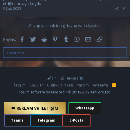
ettiğini ortaya koydu.
3 Şub 2023
#1
Cevap yazmak için giriş yap yada kayıt ol.
Facebook
Twitter
Reddit
Pinterest
Tumblr
WhatsApp
E-posta
Link
Paylaş:
Kripto Para
Tin
Türkçe (TR)
İletişim
Koşullar
Gizlilik Politikası
Yardım
Anasayfa
R
S
Forum software by XenForo™
© 2010-2019 XenForo Ltd.
S
👑 REKLAM ve İLETİŞİM
WhatsApp
Teams
Telegram
E-Posta