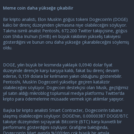
i
Meme coin daha yükseğe çıkabilir
Bir kripto analisti, Elon Musk’ın göğüs tokeni Dogecoin’in (DOGE)
kalıcı bir direnç düzeyinden çıkmasına niye olabileceğini söylüyor.
Takma isimli analist Pentoshi, 672.200 Twitter takipçisine, göğüs
coin Shiba Inu’nun (SHIB) en büyük rakibinin yükseliş takviyesi
gösterdiğini ve bunun onu daha yükseğe çıkarabileceğini söylemiş
oldu.
DOGE, yılın büyük bir kısmında yaklaşık 0,0940 dolar fiyat
düzeyinde dirençle karşı karşıya kaldı, fakat bu direnç devam
ederse, 0,159 dolara bir kırılmanın yakın olduğunu gösterebilir.
Pentoshi, Musk’ın Dogecoin’i yükselişe geçiren katalizör
olabileceğini söylüyor. Dogecoin destekçisi olan Musk, geçtiğimiz
yıl satın aldığı mikroblog toplumsal medya platformu Twitter’da
kripto para ödemelerine müsaade vermek için atılımlar yapıyor.
Başka bir kripto analisti Smart Contracter, Dogecoin’in tabana
ulaşmış olabileceğini söylüyor. DOGE’nin, 0.00000387 DOGE/BTC
takviye düzeyinden sıçrayarak Bitcoin’e (BTC) karşı kuvvetli bir
performans gösterdiğini söylüyor. Grafiğine baktığında,
Dogecoin’in Mart ayında %100’den çok büyük bir artışla