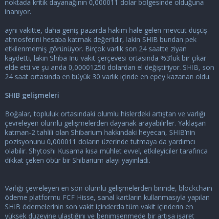
noktada kritik dayanağının 0,000011 dolar bölgesinde olduğuna
inanıyor.
aynı vakitte, daha geniş pazarda hakim hale gelen mevcut düşüş
atmosferini hesaba katmak değerlidir, lakin SHIB bundan pek
etkilenmemiş görünüyor. Birçok varlık son 24 saatte ziyan
kaydetti, lakin Shiba Inu vakit çerçevesi ortasında %3’lük bir çıkar
elde etti ve şu anda 0,00001250 dolardan el değiştiriyor. SHIB, son
24 saat ortasında en büyük 30 varlık içinde en epey kazanan oldu.
SHIB gelişmeleri
Boğalar, topluluk ortasındaki olumlu hislerdeki artıştan ve varlığı
çevreleyen olumlu gelişmelerden dayanak arayabilirler. Yaklaşan
katman-2 tahlili olan Shibarium hakkındaki heyecan, SHIB’nin
pozisyonunu 0,000011 doların üzerinde tutmaya da yardımcı
olabilir. Shytoshi Kusama kısa mühlet evvel, etkileyiciler tarafınca
dikkat çeken öbür bir Shibarium alayı yayınladı.
Varlığı çevreleyen en son olumlu gelişmelerden birinde, blockchain
ödeme platformu FCF Hisse, sanal kartların kullanmasıyla yapılan
SHIB ödemelerinin son vakit içinderda tüm vakit içinderın en
yüksek düzeyine ulaştığını ve benimsenmede bir artışa işaret