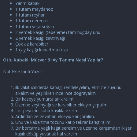
Yarım kabak
1 tutam maydanoz
1 tutam reyhan
1 tutam dereotu
1 tutam yeşil soğan
2 yemek kaşığı (tepeleme) tam buğday unu
2 yemek kaşığı zeytinyağı
Çok az karabiber
1 çay kaşığı kabartma tozu
Otlu Kabaklı Mücver 6+Ay Tanımı Nasıl Yapılır?
Not EkleTarifi Yazdır
ilk vakit içinderda kabağı rendeleyelim, elimizle suyunu
sıkalım ve yeşillikleri ince ince doğrayalım.
Bir kaseye yumurtaları kıralım.
Üzerine zeytinyağı ve karabiber ekleyip çırpalım.
Lor peynirini katıp kaşıkla ezelim.
Ardından zerzevatları ekleyip karıştıralım.
Unu ve kabartma tozunu katıp tekrar karıştıralım.
Bir borcama yağlı kağıt serelim ve üzerine karışımdan ikişer
kaşık döküp yuvarlak hal verelim.