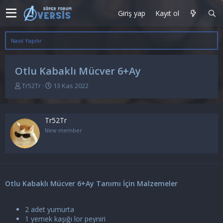
Giriş yap
Kayıt ol
Nasıl Yapılır
Otlu Kabaklı Mücver 6+Ay
K
B
Tr52Tr
13 Kas 2022
o
a
n
ş
u
l
Tr52Tr
y
a
u
n
New member
b
g
a
ı
ş
ç
l
t
a
a
Otlu Kabaklı Mücver 6+Ay Tanımı İçin Malzemeler
t
r
a
i
n
h
2 adet yumurta
i
1 yemek kaşığı lor peyniri