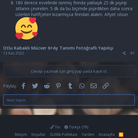
180 derece evvelinde ısınmış fırında yaklaşık 25 dk pişirip
zıtlarını çevirelim. 5 dk da bu biçimde pişirdikten daha sonra
üzerleri hafifçeten kızarmışsa fırından alalım. Afiyet olsun
.
Otlu Kabaklı Mücver 6+Ay Tanımı Fotoğraflı Yapılışı
13 Kas 2022
#1
Cevap yazmak için giriş yap yada kayıt ol.
Facebook
Twitter
Reddit
Pinterest
Tumblr
WhatsApp
E-posta
Link
Paylaş:
Nasıl Yapılır
Tin
Türkçe (TR)
İletişim
Koşullar
Gizlilik Politikası
Yardım
Anasayfa
R