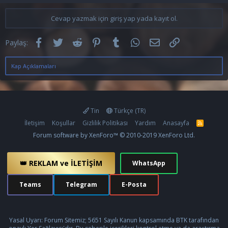
Cevap yazmak için giriş yap yada kayıt ol.
Facebook
Twitter
Reddit
Pinterest
Tumblr
WhatsApp
E-posta
Link
Paylaş:
Kap Açıklamaları
Tin
Türkçe (TR)
İletişim
Koşullar
Gizlilik Politikası
Yardım
Anasayfa
R
S
Forum software by XenForo™
© 2010-2019 XenForo Ltd.
S
👑 REKLAM ve İLETİŞİM
WhatsApp
Teams
Telegram
E-Posta
Yasal Uyarı: Forum Sitemiz; 5651 Sayılı Kanun kapsamında BTK tarafından