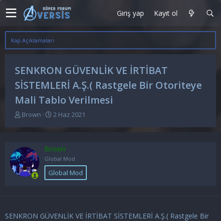
Giriş yap
Kayıt ol
Kap Açıklamaları
SENKRON GÜVENLİK VE İRTİBAT
SİSTEMLERİ A.Ş.( Rastgele Bir Otoriteye
Mali Tablo Verilmesi
K
B
Brown
2 Haz 2021
o
a
n
ş
u
l
Brown
y
a
u
n
Global Mod
b
g
Global Mod
a
ı
ş
ç
l
t
a
a
t
r
SENKRON GÜVENLİK VE İRTİBAT SİSTEMLERİ A.Ş.( Rastgele Bir
a
i