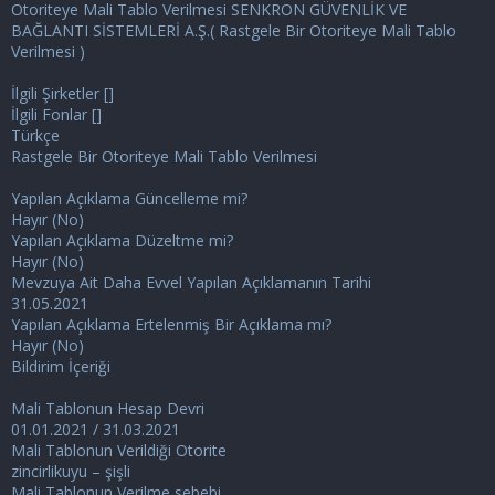
Otoriteye Mali Tablo Verilmesi SENKRON GÜVENLİK VE
n
h
BAĞLANTI SİSTEMLERİ A.Ş.( Rastgele Bir Otoriteye Mali Tablo
i
Verilmesi )
İlgili Şirketler []
İlgili Fonlar []
Türkçe
Rastgele Bir Otoriteye Mali Tablo Verilmesi
Yapılan Açıklama Güncelleme mi?
Hayır (No)
Yapılan Açıklama Düzeltme mi?
Hayır (No)
Mevzuya Ait Daha Evvel Yapılan Açıklamanın Tarihi
31.05.2021
Yapılan Açıklama Ertelenmiş Bir Açıklama mı?
Hayır (No)
Bildirim İçeriği
Mali Tablonun Hesap Devri
01.01.2021 / 31.03.2021
Mali Tablonun Verildiği Otorite
zincirlikuyu – şişli
Mali Tablonun Verilme sebebi