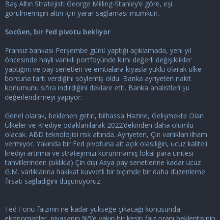
i
Baş Altın Stratejisti George Milling-Stanley’e göre, eşi
görülmemişin altın için yarar sağlaması mümkün.
SocGen, bir Fed pivotu bekliyor
Fransız bankası Perşembe günü yaptığı açıklamada, yeni yıl
öncesinde hayli varlıklı portföyünde kimi değerli değişiklikler
yaptığını ve pay senetleri ve emtialara kıyasla yüklü olarak ülke
borcuna tartı verdiğini söylemiş oldu. Banka ayrıyeten nakit
konumunu sıfıra indirdiğini deklare etti. Banka analistleri şu
değerlendirmeyi yapıyor:
Genel olarak, beklenen getiri, bilhassa Hazine, Gelişmekte Olan
Ülkeler ve Krediye odaklanılarak 2022’dekinden daha olumlu
olacak. ABD teknolojisi risk altında. Ayrıyeten, Çin varlıkları ilham
vermiyor. Yakında bir Fed pivotuna ait açık olasılığın, ucuz kaliteli
krediyi artırma ve stratejimizi korunmamış lokal para ünitesi
tahvillerinden (sıklıkla) Çin dışı Asya pay senetlerine kadar ucuz
G.M. varlıklarına hakikat kuvvetli bir biçimde bir daha düzenleme
fırsatı sağladığını düşünüyoruz.
Fed Fonu faizinin ne kadar yükseğe çıkacağı konusunda
ekonomistler, piyasanın %5’e yakın bir kesin faiz oranı beklentisinin