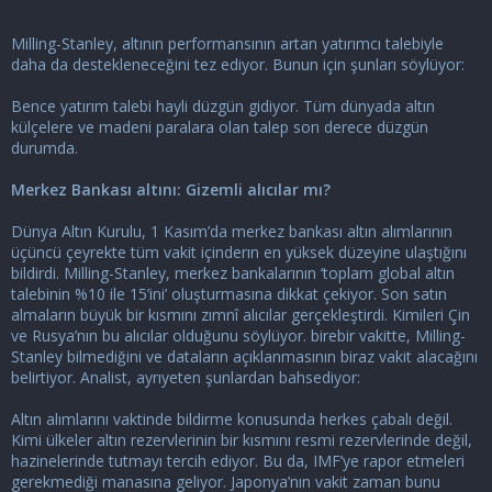
Milling-Stanley, altının performansının artan yatırımcı talebiyle
daha da destekleneceğini tez ediyor. Bunun için şunları söylüyor:
Bence yatırım talebi hayli düzgün gidiyor. Tüm dünyada altın
külçelere ve madeni paralara olan talep son derece düzgün
durumda.
Merkez Bankası altını: Gizemli alıcılar mı?
Dünya Altın Kurulu, 1 Kasım’da merkez bankası altın alımlarının
üçüncü çeyrekte tüm vakit içinderın en yüksek düzeyine ulaştığını
bildirdi. Milling-Stanley, merkez bankalarının ‘toplam global altın
talebinin %10 ile 15’ini’ oluşturmasına dikkat çekiyor. Son satın
almaların büyük bir kısmını zımnî alıcılar gerçekleştirdi. Kimileri Çin
ve Rusya’nın bu alıcılar olduğunu söylüyor. birebir vakitte, Milling-
Stanley bilmediğini ve dataların açıklanmasının biraz vakit alacağını
belirtiyor. Analist, ayrıyeten şunlardan bahsediyor:
Altın alımlarını vaktinde bildirme konusunda herkes çabalı değil.
Kimi ülkeler altın rezervlerinin bir kısmını resmi rezervlerinde değil,
hazinelerinde tutmayı tercih ediyor. Bu da, IMF’ye rapor etmeleri
gerekmediği manasına geliyor. Japonya’nın vakit zaman bunu