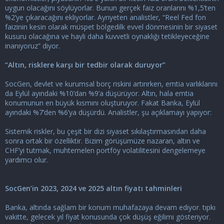
uygun olacağını söylüyorlar. Bunun gerçek faiz oranlarını %1,5’ten
%2’ye çıkaracağını ekliyorlar. Ayrıyeten analistler, “Reel Fed fon
faizinin kesin olarak müspet bölgedilk evvel dönmesinin bir siyaset
kusuru olacağına ve hayli daha kuvvetli oynaklığı tetikleyeceğine
inanıyoruz” diyor.
“Altın, risklere karşı bir tedbir olarak duruyor”
SocGen, devlet ve kurumsal borç riskini artırırken, emtia varlıklarını
da Eylül ayındaki %10’dan %9’a düşürüyor. Altın, hala emtia
konumunun en büyük kısmını oluşturuyor. Fakat Banka, Eylül
ayındaki %7’den %6’ya düşürdü. Analistler, şu açıklamayı yapıyor:
Sistemik riskler, bu çeşit bir dizi siyaset sıkılaştırmasından daha
sonra ortak bir özelliktir. Bizim görüşümüze nazaran, altın ve
CHF’yi tutmak, muhtemelen portföy volatilitesini dengelemeye
yardımcı olur.
SocGen’in 2023, 2024 ve 2025 altın fiyatı tahminleri
Banka, altında sağlam bir konum muhafazaya devam ediyor. tıpkı
vakitte, gelecek yıl fiyat konusunda çok düşüş eğilimi gösteriyor.