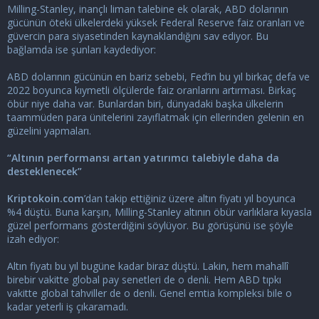
Milling-Stanley, inançlı liman talebine ek olarak, ABD dolarının
gücünün öteki ülkelerdeki yüksek Federal Reserve faiz oranları ve
güvercin para siyasetinden kaynaklandığını sav ediyor. Bu
bağlamda ise şunları kaydediyor:
ABD dolarının gücünün en bariz sebebi, Fed’in bu yıl birkaç defa ve
2022 boyunca kıymetli ölçülerde faiz oranlarını artırması. Birkaç
öbür niye daha var. Bunlardan biri, dünyadaki başka ülkelerin
taammüden para ünitelerini zayıflatmak için ellerinden gelenin en
güzelini yapmaları.
“Altının performansı artan yatırımcı talebiyle daha da
desteklenecek”
Kriptokoin.com
’dan takip ettiğiniz üzere altın fiyatı yıl boyunca
%4 düştü. Buna karşın, Milling-Stanley altının öbür varlıklara kıyasla
güzel performans gösterdiğini söylüyor. Bu görüşünü ise şöyle
izah ediyor:
Altın fiyatı bu yıl bugüne kadar biraz düştü. Lakin, hem mahallî
birebir vakitte global pay senetleri de o denli. Hem ABD tıpkı
vakitte global tahviller de o denli. Genel emtia kompleksi bile o
kadar yeterli iş çıkaramadı.