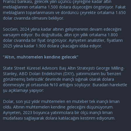
Fransız bankası, gelecek yılın üçüncü çeyreğine kadar altın
meblağlarının ortalama 1.500 dolara düşeceğini öngörüyor. Fakat
meblağların toparlanmasını ve dördüncü çeyrekte ortalama 1.650
dolar civarında olmasını bekliyor.
SocGen, 2024 yılına kadar altının gelişmeninin devam edeceğini
varsayım ediyor. Bu doğrultuda, altın için yıllık ortalama 1.800
dolar civarında bir fiyat öngörüyor. Ayrıyeten analistler, fiyatların
2025 yılına kadar 1.900 dolara çıkacağını iddia ediyor.
“Altın, muhtemelen kendine gelecek”
State Street Küresel Advisors Baş Altın Stratejisti George Milling-
Stanley, ABD Doları Endeksi’nin (DXY), yatırımcıların bu ‘benzeri
görülmemiş belirsizlik‘ devrinde inançlı sığınak olarak dolara
dönmesiyle yıl ortasında %10 arttığını söylüyor. Buradan hareketle
şu açıklamayı yapıyor:
Dolar, son yüz yıldır muhtemelen en muteber tek inançlı liman
oldu. Altının muhtemelen kendine geleceğini düşünüyorum.
Ayrıyeten, 2023 boyunca yatırımcılara bir ölçü inançlı liman
müdafaası sağlayarak dolara katılacağını kestirim ediyorum.