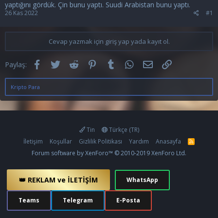
yaptığını gördük. Çin bunu yaptı. Suudi Arabistan bunu yaptı.
26 Kas 2022
#1
Cevap yazmak için giriş yap yada kayıt ol.
Facebook
Twitter
Reddit
Pinterest
Tumblr
WhatsApp
E-posta
Link
Paylaş:
Kripto Para
Tin
Türkçe (TR)
İletişim
Koşullar
Gizlilik Politikası
Yardım
Anasayfa
R
S
Forum software by XenForo™
© 2010-2019 XenForo Ltd.
S
👑 REKLAM ve İLETİŞİM
WhatsApp
Teams
Telegram
E-Posta