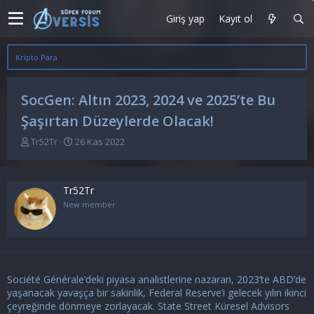
Giriş yap
Kayıt ol
Kripto Para
SocGen: Altın 2023, 2024 ve 2025’te Bu
Şaşırtan Düzeylerde Olacak!
K
B
Tr52Tr
26 Kas 2022
o
a
n
ş
u
l
Tr52Tr
y
a
u
n
New member
b
g
a
ı
ş
ç
l
t
a
a
Société Générale’deki piyasa analistlerine nazaran, 2023’te ABD’de
t
r
a
i
yaşanacak yavaşça bir sakinlik, Federal Reserve’i gelecek yılın ikinci
n
h
çeyreğinde dönmeye zorlayacak. State Street Küresel Advisors