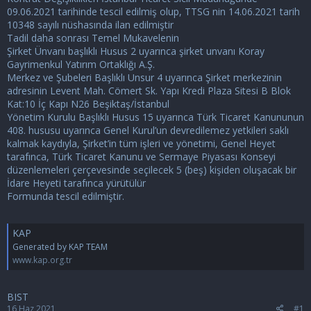
09.06.2021 tarihinde tescil edilmiş olup, TTSG nin 14.06.2021 tarih
10348 sayılı nüshasında ilan edilmiştir
Tadil daha sonrası Temel Mukavelenin
Şirket Ünvanı başlıklı Husus 2 uyarınca şirket unvanı Koray
Gayrimenkul Yatırım Ortaklığı A.Ş.
Merkez ve Şubeleri Başlıklı Unsur 4 uyarınca Şirket merkezinin
adresinin Levent Mah. Cömert Sk. Yapı Kredi Plaza Sitesi B Blok
Kat:10 İç Kapı N26 Beşiktaş/İstanbul
Yönetim Kurulu Başlıklı Husus 15 uyarınca Türk Ticaret Kanununun
408. hususu uyarınca Genel Kurul’un devredilemez yetkileri saklı
kalmak kaydıyla, Şirket’in tüm işleri ve yönetimi, Genel Heyet
tarafınca, Türk Ticaret Kanunu ve Sermaye Piyasası Konseyi
düzenlemeleri çerçevesinde seçilecek 5 (beş) kişiden oluşacak bir
İdare Heyeti tarafınca yürütülür
Formunda tescil edilmiştir.
KAP
Generated by KAP TEAM
www.kap.org.tr
BIST
16 Haz 2021
#1