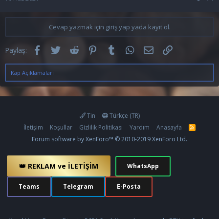
Cevap yazmak için giriş yap yada kayıt ol.
Facebook
Twitter
Reddit
Pinterest
Tumblr
WhatsApp
E-posta
Link
Paylaş:
Kap Açıklamaları
Tin
Türkçe (TR)
İletişim
Koşullar
Gizlilik Politikası
Yardım
Anasayfa
R
S
Forum software by XenForo™
© 2010-2019 XenForo Ltd.
S
👑 REKLAM ve İLETİŞİM
WhatsApp
Teams
Telegram
E-Posta