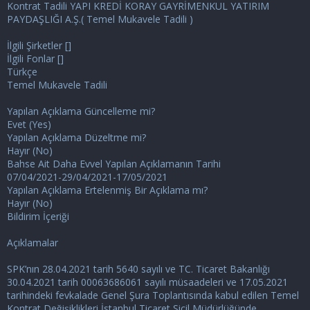
Kontrat Tadili YAPI KREDİ KORAY GAYRİMENKUL YATIRIM
n
h
PAYDAŞLIĞI A.Ş.( Temel Mukavele Tadili )
i
İlgili Şirketler []
İlgili Fonlar []
Türkçe
Temel Mukavele Tadili
Yapılan Açıklama Güncelleme mi?
Evet (Yes)
Yapılan Açıklama Düzeltme mi?
Hayır (No)
Bahse Ait Daha Evvel Yapılan Açıklamanın Tarihi
07/04/2021-29/04/2021-17/05/2021
Yapılan Açıklama Ertelenmiş Bir Açıklama mı?
Hayır (No)
Bildirim İçeriği
Açıklamalar
SPK’nın 28.04.2021 tarih 5640 sayılı ve TC. Ticaret Bakanlığı
30.04.2021 tarih 00063686061 sayılı müsaadeleri ve 17.05.2021
tarihindeki fevkalade Genel Şura Toplantısında kabul edilen Temel
Kontrat Değişiklikleri İstanbul Ticaret Sicil Müdürlüğünde