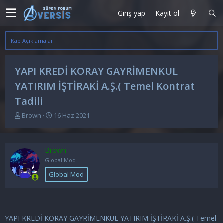
Giriş yap
Kayıt ol
Kap Açıklamaları
YAPI KREDİ KORAY GAYRİMENKUL
YATIRIM İŞTİRAKİ A.Ş.( Temel Kontrat
Tadili
K
B
Brown
16 Haz 2021
o
a
n
ş
u
l
Brown
y
a
u
n
Global Mod
b
g
Global Mod
a
ı
ş
ç
l
t
a
a
t
r
YAPI KREDİ KORAY GAYRİMENKUL YATIRIM İŞTİRAKİ A.Ş.( Temel
a
i