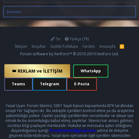
Ekonomi
Tin
Türkçe (TR)
İletişim
Koşullar
Gizlilik Politikası
Yardım
Anasayfa
R
S
Forum software by XenForo™
© 2010-2019 XenForo Ltd.
S
👑 REKLAM ve İLETİŞİM
WhatsApp
Teams
Telegram
E-Posta
Yasal Uyarı: Forum Sitemiz; 5651 Sayılı Kanun kapsamında BTK tarafından
onaylı Yer Sağlayıcı'dır. Bu sebeple içerikleri kontrol etme ya da araştırma
yükümlülüğü yoktur. Üyeler yazdığı içeriklerden sorumludur ve siteye üye
olmak ile bu sorumluluğu kabul etmiş sayılırlar. Sitemiz kar amacı gütmez,
ücretsiz bilgi paylaşım merkezidir. Hukuka ve mevzuata aykırı olduğunu
düşündüğünüz içeriği
forumhizmeti@gmail.com
adresi ile iletişime
geçerek bildirebilirsiniz. Yasal süre içerisinde ilgili içerikler sitemizden