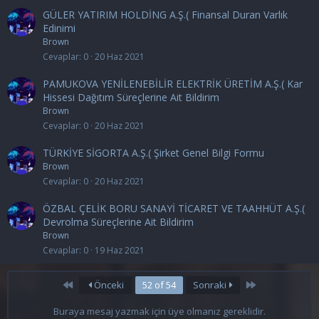
GÜLER YATIRIM HOLDİNG A.Ş.( Finansal Duran Varlık
Edinimi
Brown
Cevaplar
0
20 Haz 2021
PAMUKOVA YENİLENEBİLİR ELEKTRİK ÜRETİM A.Ş.( Kar
Hissesi Dağıtım Süreçlerine Ait Bildirim
Brown
Cevaplar
0
20 Haz 2021
TÜRKİYE SİGORTA A.Ş.( Şirket Genel Bilgi Formu
Brown
Cevaplar
0
20 Haz 2021
ÖZBAL ÇELİK BORU SANAYİ TİCARET VE TAAHHÜT A.Ş.(
Devrolma Süreçlerine Ait Bildirim
Brown
Cevaplar
0
19 Haz 2021
First
Last
Önceki
52 of 54
Sonraki
Buraya mesaj yazmak için üye olmanız gereklidir.