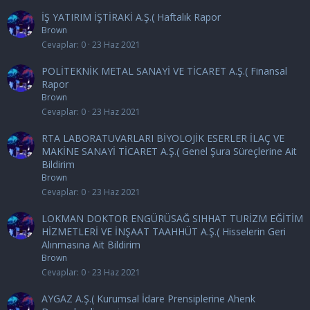
İŞ YATIRIM İŞTİRAKİ A.Ş.( Haftalık Rapor
Brown
Cevaplar
0
23 Haz 2021
POLİTEKNİK METAL SANAYİ VE TİCARET A.Ş.( Finansal
Rapor
Brown
Cevaplar
0
23 Haz 2021
RTA LABORATUVARLARI BİYOLOJİK ESERLER İLAÇ VE
MAKİNE SANAYİ TİCARET A.Ş.( Genel Şura Süreçlerine Ait
Bildirim
Brown
Cevaplar
0
23 Haz 2021
LOKMAN DOKTOR ENGÜRÜSAĞ SIHHAT TURİZM EĞİTİM
HİZMETLERİ VE İNŞAAT TAAHHÜT A.Ş.( Hisselerin Geri
Alınmasına Ait Bildirim
Brown
Cevaplar
0
23 Haz 2021
AYGAZ A.Ş.( Kurumsal İdare Prensiplerine Ahenk