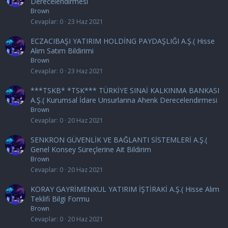
Derecelendirmesi
Brown
Cevaplar
0
23 Haz 2021
ECZACIBAŞI YATIRIM HOLDİNG PAYDAŞLIĞI A.Ş.( Hisse
Alım Satım Bildirimi
Brown
Cevaplar
0
23 Haz 2021
***TSKB* *TSK*** TÜRKİYE SINAİ KALKINMA BANKASI
A.Ş.( Kurumsal İdare Unsurlarına Ahenk Derecelendirmesi
Brown
Cevaplar
0
20 Haz 2021
SENKRON GÜVENLİK VE BAĞLANTI SİSTEMLERİ A.Ş.(
Genel Konsey Süreçlerine Ait Bildirim
Brown
Cevaplar
0
20 Haz 2021
KORAY GAYRİMENKUL YATIRIM İŞTİRAKİ A.Ş.( Hisse Alım
Teklifi Bilgi Formu
Brown
Cevaplar
0
20 Haz 2021